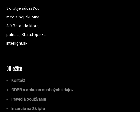
Skript je súčasťou
mediálnej skupiny
AlfaBeta, do ktorej
patria aj Startstop.sk a
Interlight.sk
Dôležité
Kontakt
GDPR a ochrana osobných údajov
Pravidlá používania
Inzercia na Skripte
Všetky práva vyhradené
© Skript.sk