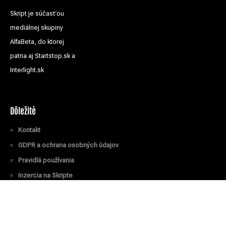
Skript je súčasťou
mediálnej skupiny
AlfaBeta, do ktorej
patria aj Startstop.sk a
Interlight.sk
Dôležité
Kontakt
GDPR a ochrana osobných údajov
Pravidlá používania
Inzercia na Skripte
Všetky práva vyhradené
© Skript.sk