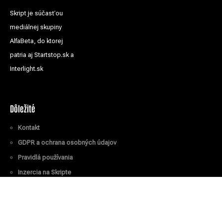
Skript je súčasťou
mediálnej skupiny
AlfaBeta, do ktorej
patria aj Startstop.sk a
Interlight.sk
Dôležité
Kontakt
GDPR a ochrana osobných údajov
Pravidlá používania
Inzercia na Skripte
Všetky práva vyhradené
© Skript.sk