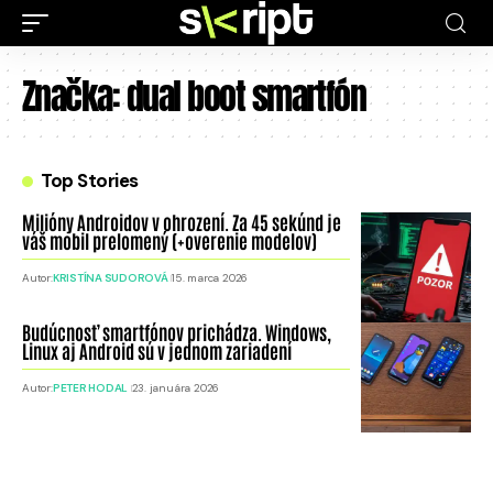
Značka:
dual boot smartfón
Top Stories
Milióny Androidov v ohrození. Za 45 sekúnd je
váš mobil prelomený (+overenie modelov)
Autor:
KRISTÍNA SUDOROVÁ
15. marca 2026
Budúcnosť smartfónov prichádza. Windows,
Linux aj Android sú v jednom zariadení
Autor:
PETER HODAL
23. januára 2026