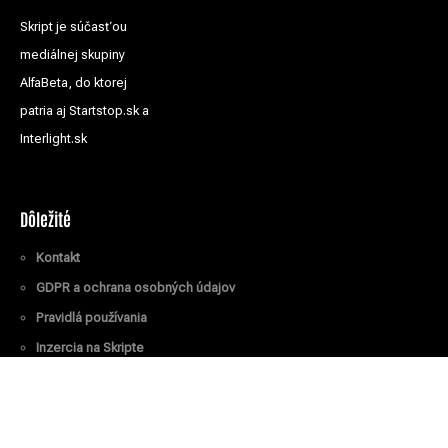
Skript je súčasťou
mediálnej skupiny
AlfaBeta, do ktorej
patria aj Startstop.sk a
Interlight.sk
Dôležité
Kontakt
GDPR a ochrana osobných údajov
Pravidlá používania
Inzercia na Skripte
Všetky práva vyhradené
© Skript.sk