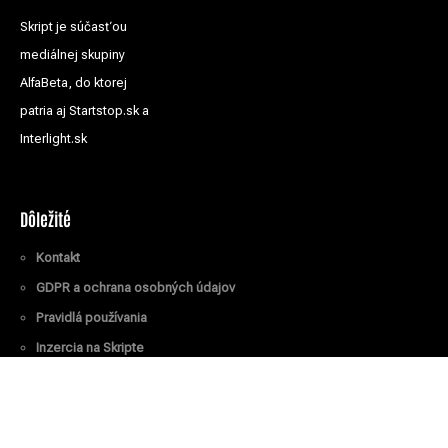
Skript je súčasťou
mediálnej skupiny
AlfaBeta, do ktorej
patria aj Startstop.sk a
Interlight.sk
Dôležité
Kontakt
GDPR a ochrana osobných údajov
Pravidlá používania
Inzercia na Skripte
Všetky práva vyhradené
© Skript.sk