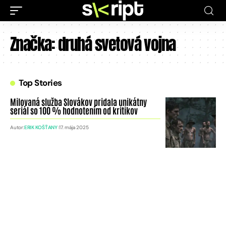
Značka:
druhá svetová vojna
Top Stories
Milovaná služba Slovákov pridala unikátny
seriál so 100 % hodnotením od kritikov
Autor:
ERIK KOŠŤANY
17. mája 2025