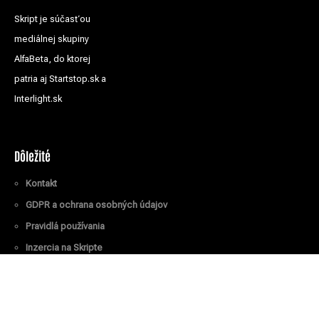
Skript je súčasťou
mediálnej skupiny
AlfaBeta, do ktorej
patria aj Startstop.sk a
Interlight.sk
Dôležité
Kontakt
GDPR a ochrana osobných údajov
Pravidlá používania
Inzercia na Skripte
Všetky práva vyhradené
© Skript.sk