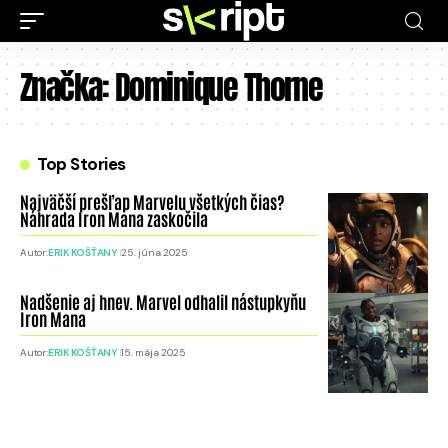
Značka:
Dominique Thorne
Top Stories
Najväčší prešľap Marvelu všetkých čias?
Náhrada Iron Mana zaskočila
Autor:
ERIK KOŠŤANY
25. júna 2025
Nadšenie aj hnev. Marvel odhalil nástupkyňu
Iron Mana
Autor:
ERIK KOŠŤANY
15. mája 2025