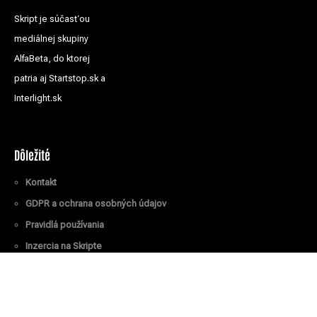
Skript je súčasťou
mediálnej skupiny
AlfaBeta, do ktorej
patria aj Startstop.sk a
Interlight.sk
Dôležité
Kontakt
GDPR a ochrana osobných údajov
Pravidlá používania
Inzercia na Skripte
Všetky práva vyhradené
© Skript.sk