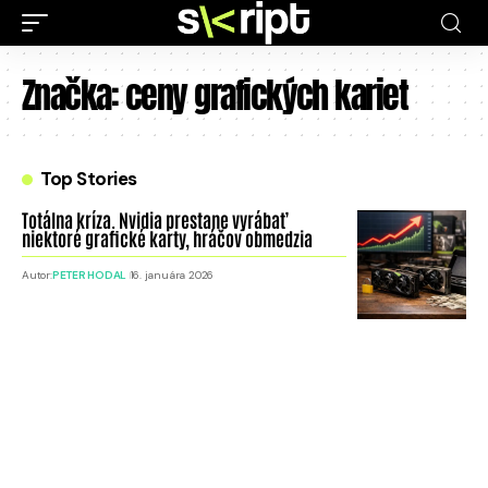
Značka:
ceny grafických kariet
Top Stories
Totálna kríza. Nvidia prestane vyrábať
niektoré grafické karty, hráčov obmedzia
Autor:
PETER HODAL
16. januára 2026