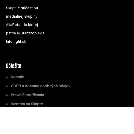
Skript je súčasťou
mediálnej skupiny
AlfaBeta, do ktorej
patria aj Startstop.sk a
Interlight.sk
Dôležité
Kontakt
GDPR a ochrana osobných údajov
Pravidlá používania
Inzercia na Skripte
Všetky práva vyhradené
© Skript.sk