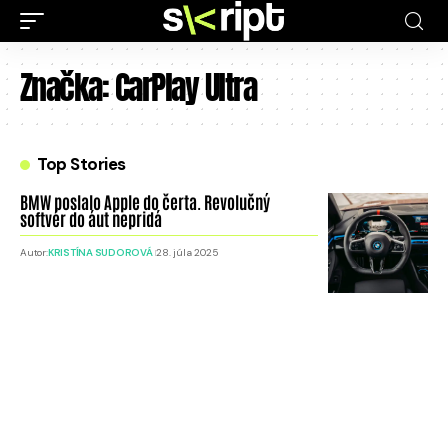
Značka:
CarPlay Ultra
Top Stories
BMW poslalo Apple do čerta. Revolučný
softvér do áut nepridá
Autor:
KRISTÍNA SUDOROVÁ
28. júla 2025