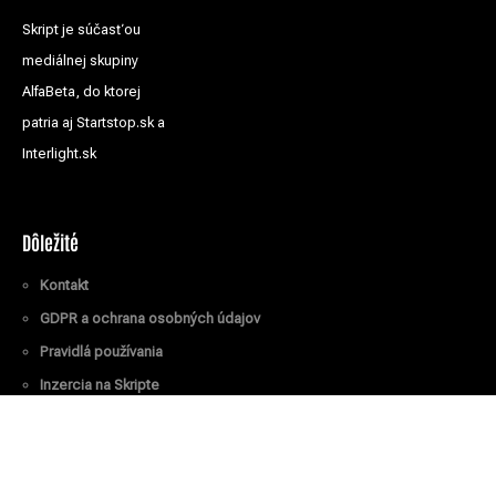
Skript je súčasťou
mediálnej skupiny
AlfaBeta, do ktorej
patria aj Startstop.sk a
Interlight.sk
Dôležité
Kontakt
GDPR a ochrana osobných údajov
Pravidlá používania
Inzercia na Skripte
Všetky práva vyhradené
© Skript.sk