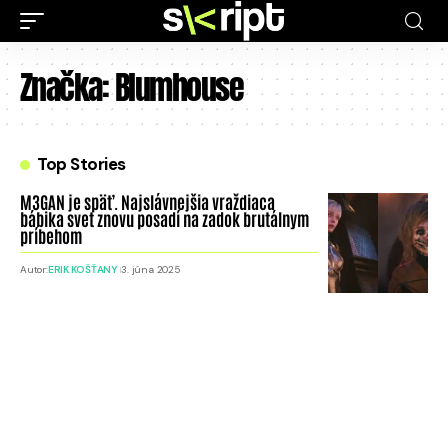
Značka:
Blumhouse
Top Stories
M3GAN je späť. Najslávnejšia vraždiaca
bábika svet znovu posadí na zadok brutálnym
príbehom
Autor:
ERIK KOŠŤANY
3. júna 2025