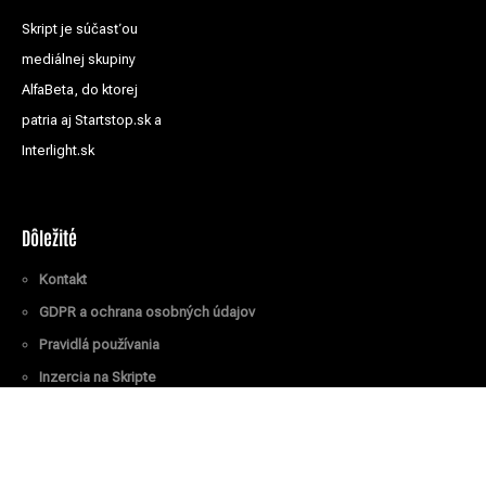
Skript je súčasťou
mediálnej skupiny
AlfaBeta, do ktorej
patria aj Startstop.sk a
Interlight.sk
Dôležité
Kontakt
GDPR a ochrana osobných údajov
Pravidlá používania
Inzercia na Skripte
Všetky práva vyhradené
© Skript.sk