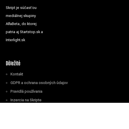
Skript je súčasťou
mediálnej skupiny
AlfaBeta, do ktorej
patria aj Startstop.sk a
Interlight.sk
Dôležité
Kontakt
GDPR a ochrana osobných údajov
Pravidlá používania
Inzercia na Skripte
Všetky práva vyhradené
© Skript.sk