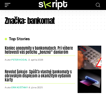
Značka:
bankomat
Top Stories
Koniec anonymity v bankomatoch. Pri výbere
hotovosti vás potichu „bonznú“ daniarom
Autor:
PETER HODAL
3. apríla 2026
Revolut šokuje: Spúšťa vlastné bankomaty s
obrovským displejom a okamžitým vydaním
karty
Autor:
ERIK KOŠŤANY
4. júna 2025