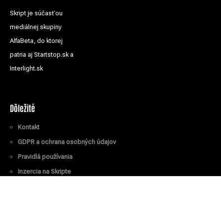
Skript je súčasťou
mediálnej skupiny
AlfaBeta, do ktorej
patria aj Startstop.sk a
Interlight.sk
Dôležité
Kontakt
GDPR a ochrana osobných údajov
Pravidlá používania
Inzercia na Skripte
Všetky práva vyhradené
© Skript.sk