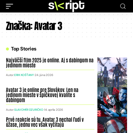
Značka:
Avatar 3
Top Stories
Najväčší film 2025 je online. Aj s dabingom na
jedinom mieste
Autor:
ERIK KOŠŤANY
24. júna 2026
Avatar 3 je online pre Slovákov. Len na
jedinom mieste v špičkovej kvalite s
dabingom
Autor:
SLAVOMÍR DZURIČKO
14. apríla 2026
Prvé reakcie sú tu. Avatar 3 nechal ľudí v
úžase, jednu vec však vyčítajú