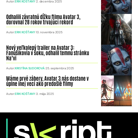
Autor:
ERIK KOŠŤANY
2. decembra 2025
Odhalili závratnú dĺžku filmu Avatar 3,
dorovnal 28 rokov trvajúci rekord
Autor:
ERIK KOŠŤANY
13. novembra 2025
Nový veľkolepý trailer na Avatar 3:
Fanúšikovia v šoku, odhalil temnú stránku
Na’vi
Autor:
KRISTÍNA SUDOROVÁ
25. septembra 2025
Máme prvé zábery, Avatar 3 nás dostane v
úplne inej veci ako predošlé filmy
Autor:
ERIK KOŠŤANY
3. mája 2025