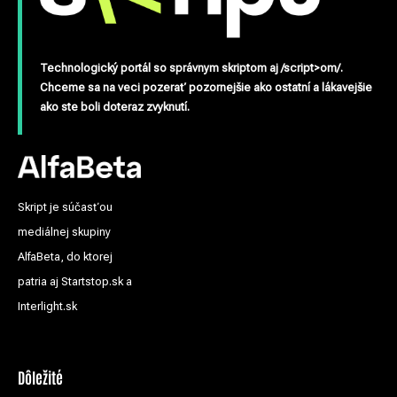
Technologický portál so správnym skriptom aj /script>om/.
Chceme sa na veci pozerať pozornejšie ako ostatní a lákavejšie
ako ste boli doteraz zvyknutí.
Skript je súčasťou
mediálnej skupiny
AlfaBeta, do ktorej
patria aj Startstop.sk a
Interlight.sk
Dôležité