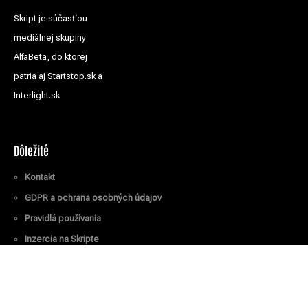
Skript je súčasťou
mediálnej skupiny
AlfaBeta, do ktorej
patria aj Startstop.sk a
Interlight.sk
Dôležité
Kontakt
GDPR a ochrana osobných údajov
Pravidlá používania
Inzercia na Skripte
Všetky práva vyhradené
© Skript.sk