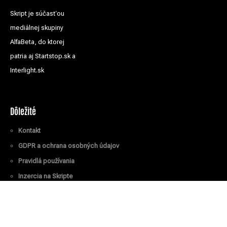
Skript je súčasťou
mediálnej skupiny
AlfaBeta, do ktorej
patria aj Startstop.sk a
Interlight.sk
Dôležité
Kontakt
GDPR a ochrana osobných údajov
Pravidlá používania
Inzercia na Skripte
Všetky práva vyhradené
© Skript.sk