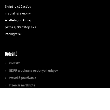
Skript je súčasťou
mediálnej skupiny
AlfaBeta, do ktorej
patria aj Startstop.sk a
Interlight.sk
Dôležité
Kontakt
GDPR a ochrana osobných údajov
Pravidlá používania
Inzercia na Skripte
Všetky práva vyhradené
© Skript.sk