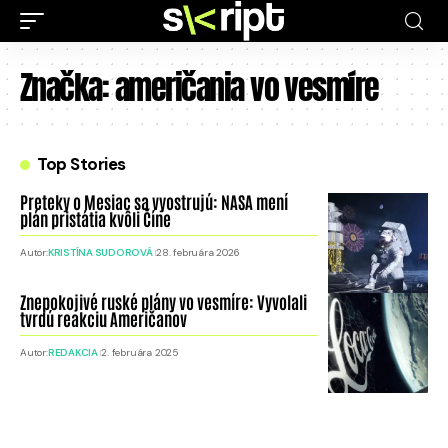
Značka:
američania vo vesmíre
Top Stories
Preteky o Mesiac sa vyostrujú: NASA mení
plán pristátia kvôli Číne
Autor:
KRISTÍNA SUDOROVÁ
28. februára 2026
Znepokojivé ruské plány vo vesmíre: Vyvolali
tvrdú reakciu Američanov
Autor:
REDAKCIA
2. februára 2025