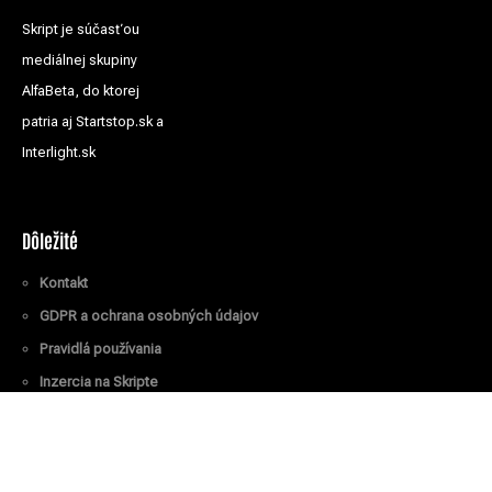
Skript je súčasťou
mediálnej skupiny
AlfaBeta, do ktorej
patria aj Startstop.sk a
Interlight.sk
Dôležité
Kontakt
GDPR a ochrana osobných údajov
Pravidlá používania
Inzercia na Skripte
Všetky práva vyhradené
© Skript.sk