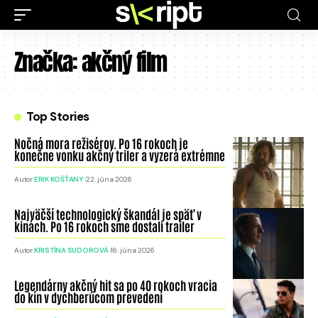
Značka:
akčný film
Top Stories
Nočná mora režisérov. Po 16 rokoch je
konečne vonku akčný triler a vyzerá extrémne
Autor:
ERIK KOŠŤANY
22. júna 2026
Najväčší technologický škandál je späť v
kinách. Po 16 rokoch sme dostali trailer
Autor:
KRISTÍNA SUDOROVÁ
16. júna 2026
Legendárny akčný hit sa po 40 rokoch vracia
do kín v dychberúcom prevedení