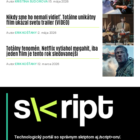
Autor:
KRISTÍNA SUDOROVÁ
15. mája 2026
Nikdy sme ho nemali vidieť. Totálne unikátny
film ukázal svetu trailer (VIDEO)
Autor:
ERIK KOŠŤANY
2. mája 2026
Totálny fenomén. Netflix vytiahol megahit, iba
jeden film je tento rok sledovanejší
Autor:
ERIK KOŠŤANY
12. marca 2026
Technologický portál so správnym skriptom aj /script>om/.