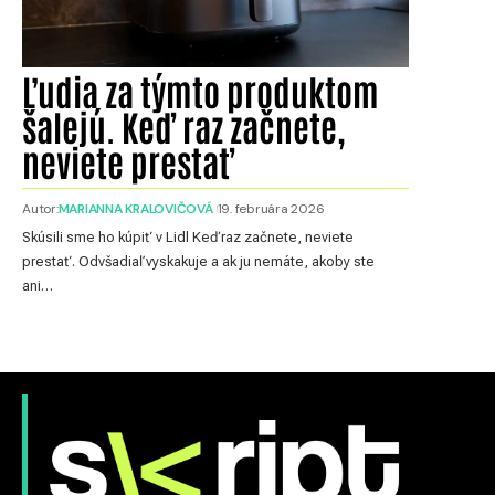
Ľudia za týmto produktom
šalejú. Keď raz začnete,
neviete prestať
Autor:
MARIANNA KRALOVIČOVÁ
19. februára 2026
Skúsili sme ho kúpiť v Lidl Keď raz začnete, neviete
prestať. Odvšadiaľ vyskakuje a ak ju nemáte, akoby ste
ani…