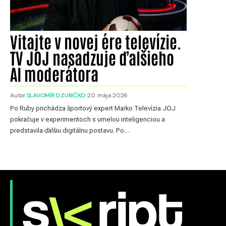
Vitajte v novej ére televízie.
TV JOJ nasadzuje ďalšieho
AI moderátora
Autor:
SLAVOMÍR DZURIČKO
20. mája 2026
Po Ruby prichádza športový expert Marko Televízia JOJ
pokračuje v experimentoch s umelou inteligenciou a
predstavila ďalšiu digitálnu postavu. Po…