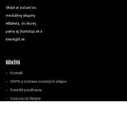
Skript je súčasťou
mediálnej skupiny
AlfaBeta, do ktorej
patria aj Startstop.sk a
Interlight.sk
Dôležité
Kontakt
GDPR a ochrana osobných údajov
Pravidlá používania
Inzercia na Skripte
Všetky práva vyhradené
© Skript.sk