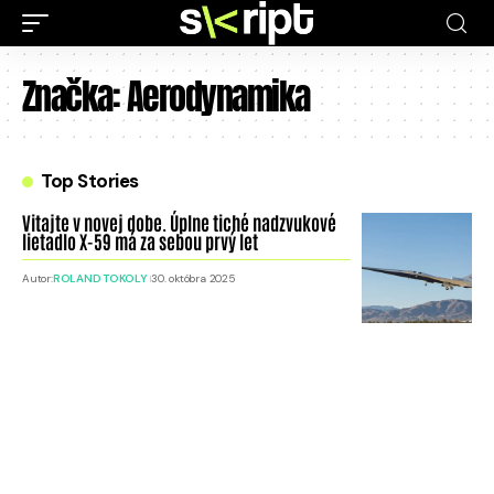
Značka:
Aerodynamika
Top Stories
Vitajte v novej dobe. Úplne tiché nadzvukové
lietadlo X-59 má za sebou prvý let
Autor:
ROLAND TOKOLY
30. októbra 2025