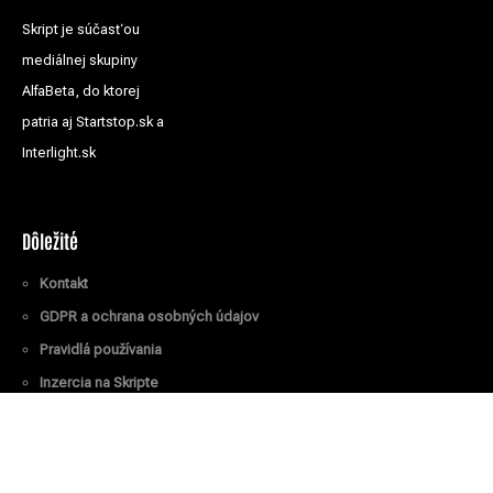
Skript je súčasťou
mediálnej skupiny
AlfaBeta, do ktorej
patria aj Startstop.sk a
Interlight.sk
Dôležité
Kontakt
GDPR a ochrana osobných údajov
Pravidlá používania
Inzercia na Skripte
Všetky práva vyhradené
© Skript.sk