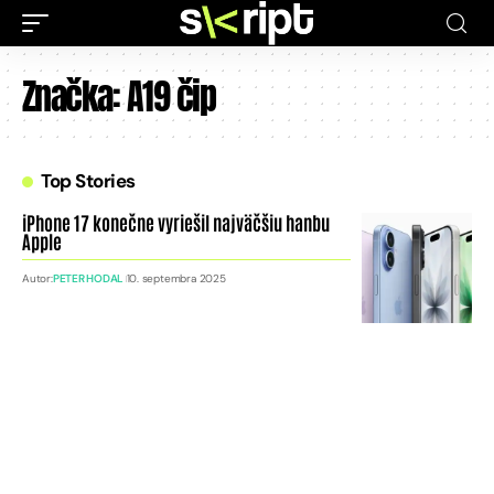
Značka:
A19 čip
Top Stories
iPhone 17 konečne vyriešil najväčšiu hanbu
Apple
Autor:
PETER HODAL
10. septembra 2025