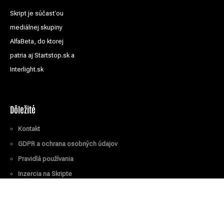
Skript je súčasťou
mediálnej skupiny
AlfaBeta, do ktorej
patria aj Startstop.sk a
Interlight.sk
Dôležité
Kontakt
GDPR a ochrana osobných údajov
Pravidlá používania
Inzercia na Skripte
Všetky práva vyhradené
© Skript.sk