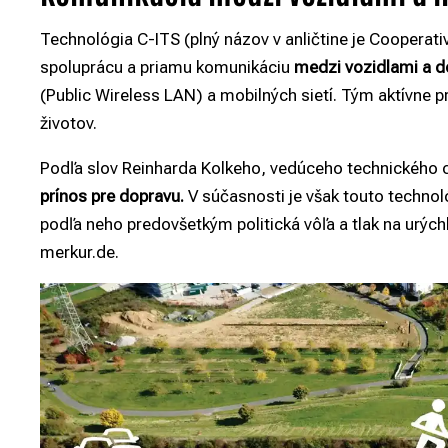
Technológia C-ITS (plný názov v anličtine je Cooperat
spoluprácu a priamu komunikáciu
medzi vozidlami a d
(Public Wireless LAN) a mobilných sietí. Tým aktívne p
životov.
Podľa slov Reinharda Kolkeho, vedúceho technického 
prínos pre dopravu.
V súčasnosti je však touto technol
podľa neho predovšetkým politická vôľa a tlak na urýc
merkur.de.