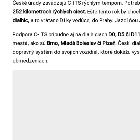
České úrady zavádzajú C-ITS rýchlym tempom. Potrebnú
252 kilometroch rýchlych ciest.
Ešte tento rok by chce
diaľnic,
a to vrátane D1ky vedúcej do Prahy. Jazdí ňou a
Podpora C-ITS pribudne aj na diaľniciach
D0, D5 či D11
mestá, ako sú
Brno, Mladá Boleslav či Plzeň.
Českí dia
dopravný systém do svojich vozidiel, ktoré dokážu vys
obmedzeniach.