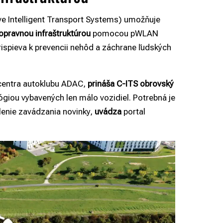
ive Intelligent Transport Systems) umožňuje
opravnou infraštruktúrou
pomocou pWLAN
rispieva k prevencii nehôd a záchrane ľudských
centra autoklubu ADAC,
prináša C-ITS obrovský
ógiou vybavených len málo vozidiel. Potrebná je
hlenie zavádzania novinky,
uvádza
portal