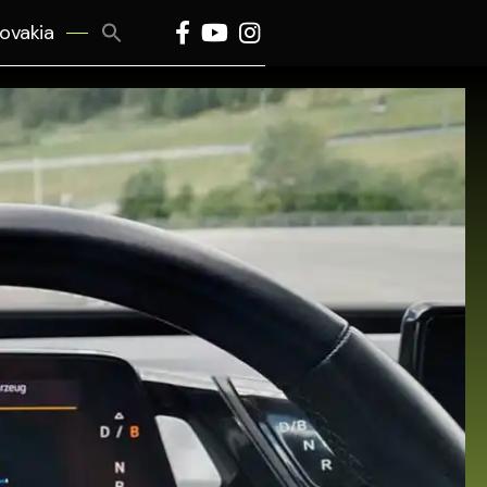
Search
lovakia
for:
Search Button