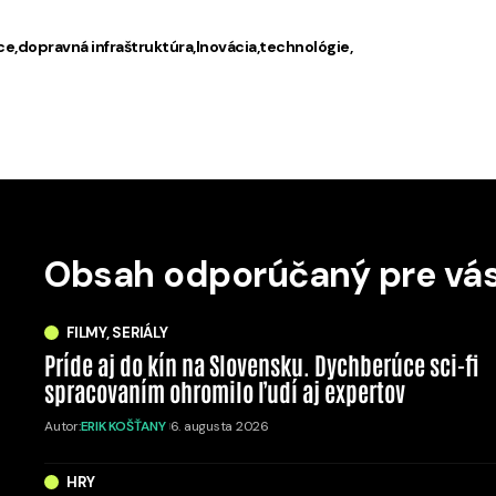
ce
dopravná infraštruktúra
Inovácia
technológie
Obsah odporúčaný pre vá
FILMY, SERIÁLY
Príde aj do kín na Slovensku. Dychberúce sci-fi
spracovaním ohromilo ľudí aj expertov
Autor:
ERIK KOŠŤANY
6. augusta 2026
HRY