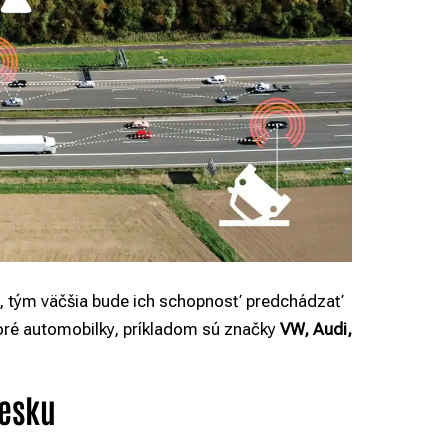
S, tým väčšia bude ich schopnosť predchádzať
oré automobilky, príkladom sú značky
VW, Audi,
Česku