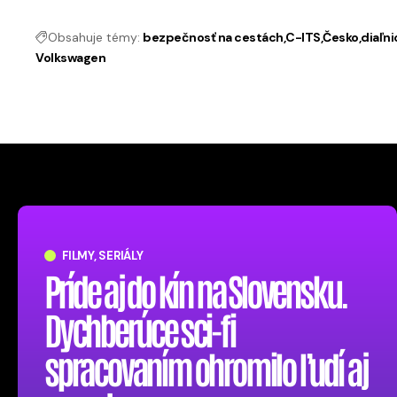
Obsahuje témy:
bezpečnosť na cestách
C-ITS
Česko
diaľni
Volkswagen
FILMY, SERIÁLY
Príde aj do kín na Slovensku.
Dychberúce sci-fi
spracovaním ohromilo ľudí aj