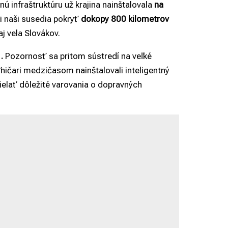
 infraštruktúru už krajina nainštalovala
na
li naši susedia pokryť
dokopy 800 kilometrov
j vela Slovákov.
.
Pozornosť sa pritom sústredí na veľké
ľničari medzičasom nainštalovali inteligentný
ielať dôležité varovania o dopravných