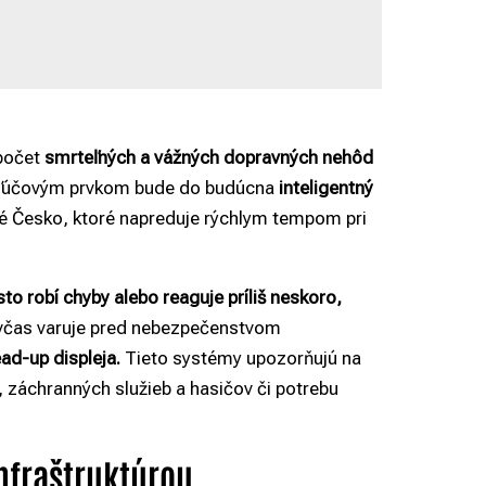
 počet
smrteľných a vážných dopravných nehôd
Kľúčovým prvkom bude do budúcna
inteligentný
é Česko, ktoré napreduje rýchlym tempom pri
to robí chyby alebo reaguje príliš neskoro,
v včas varuje pred nebezpečenstvom
ad-up displeja.
Tieto systémy upozorňujú na
, záchranných služieb a hasičov či potrebu
nfraštruktúrou