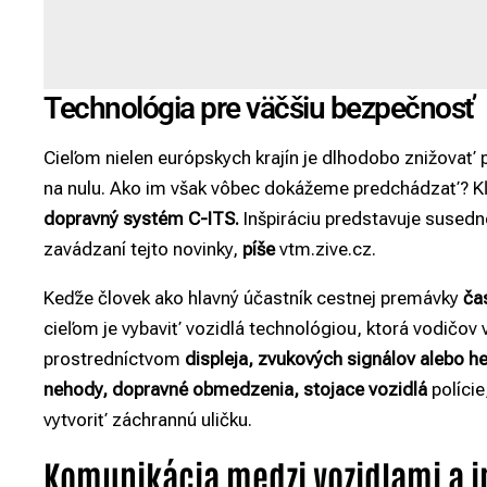
Technológia pre väčšiu bezpečnosť
Cieľom nielen európskych krajín je dlhodobo znižovať
na nulu. Ako im však vôbec dokážeme predchádzať? 
dopravný systém C-ITS.
Inšpiráciu predstavuje susedn
zavádzaní tejto novinky,
píše
vtm.zive.cz.
Keďže človek ako hlavný účastník cestnej premávky
čas
cieľom je vybaviť vozidlá technológiou, ktorá vodičo
prostredníctvom
displeja, zvukových signálov alebo he
nehody, dopravné obmedzenia, stojace vozidlá
polície
vytvoriť záchrannú uličku.
Komunikácia medzi vozidlami a i