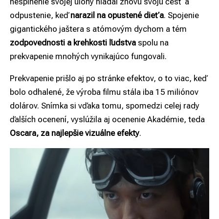
nesplnenie svojej úlohy hľadal znovu svoju česť a
odpustenie, keď
narazil na opustené dieťa
. Spojenie
gigantického jaštera s atómovým dychom a tém
zodpovednosti a krehkosti ľudstva
spolu na
prekvapenie mnohých vynikajúco fungovali.
Prekvapenie prišlo aj po stránke efektov, o to viac, keď
bolo odhalené, že výroba filmu stála iba 15 miliónov
dolárov. Snímka si vďaka tomu, spomedzi celej rady
ďalších ocenení, vyslúžila aj ocenenie Akadémie, teda
Oscara, za najlepšie vizuálne efekty
.