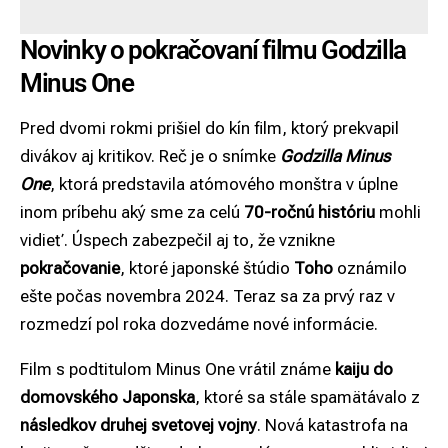
Novinky o pokračovaní filmu Godzilla
Minus One
Pred dvomi rokmi prišiel do kín film, ktorý prekvapil
divákov aj kritikov. Reč je o snímke
Godzilla Minus
One
, ktorá predstavila atómového monštra v úplne
inom príbehu aký sme za celú
70-ročnú históriu
mohli
vidieť. Úspech zabezpečil aj to, že vznikne
pokračovanie
, ktoré japonské štúdio
Toho
oznámilo
ešte počas novembra 2024. Teraz sa za prvý raz v
rozmedzí pol roka dozvedáme nové informácie.
Film s podtitulom Minus One vrátil známe
kaiju do
domovského Japonska
, ktoré sa stále spamätávalo z
následkov druhej svetovej vojny
. Nová katastrofa na