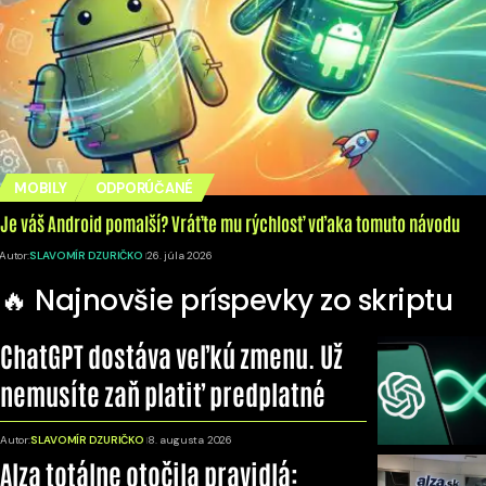
MOBILY
ODPORÚČANÉ
Je váš Android pomalší? Vráťte mu rýchlosť vďaka tomuto návodu
Autor:
SLAVOMÍR DZURIČKO
26. júla 2026
🔥 Najnovšie príspevky zo skriptu
ChatGPT dostáva veľkú zmenu. Už
nemusíte zaň platiť predplatné
Autor:
SLAVOMÍR DZURIČKO
8. augusta 2026
Alza totálne otočila pravidlá: