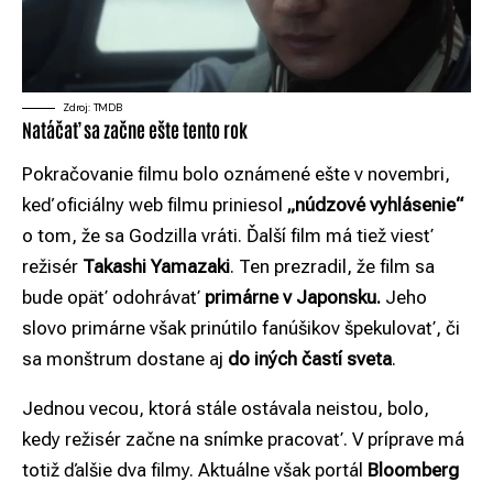
Zdroj: TMDB
Natáčať sa začne ešte tento rok
Pokračovanie filmu bolo oznámené ešte v novembri,
keď oficiálny web filmu priniesol
„núdzové vyhlásenie“
o tom, že sa Godzilla vráti. Ďalší film má tiež viesť
režisér
Takashi Yamazaki
. Ten prezradil, že film sa
bude opäť odohrávať
primárne v Japonsku.
Jeho
slovo primárne však prinútilo fanúšikov špekulovať, či
sa monštrum dostane aj
do iných častí sveta
.
Jednou vecou, ktorá stále ostávala neistou, bolo,
kedy režisér začne na snímke pracovať. V príprave má
totiž ďalšie dva filmy. Aktuálne však portál
Bloomberg