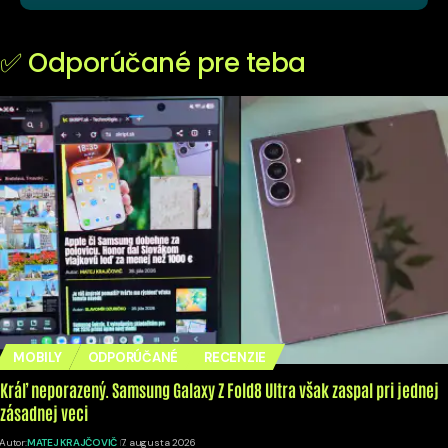
✅ Odporúčané pre teba
MOBILY
ODPORÚČANÉ
RECENZIE
Kráľ neporazený. Samsung Galaxy Z Fold8 Ultra však zaspal pri jednej
zásadnej veci
Autor:
MATEJ KRAJČOVIČ
7. augusta 2026