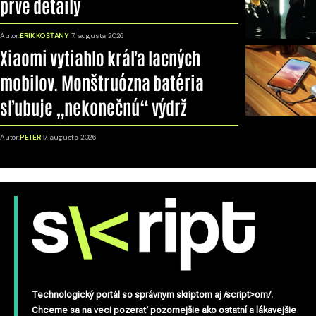
prvé detaily
Autor:
ERIK KOŠŤANY
7. augusta 2026
Xiaomi vytiahlo kráľa lacných
mobilov. Monštruózna batéria
sľubuje „nekonečnú“ výdrž
Autor:
PETER
7. augusta 2026
Technologický portál so správnym skriptom aj /script>om/.
Chceme sa na veci pozerať pozornejšie ako ostatní a lákavejšie