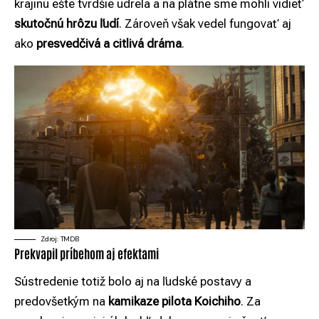
krajinu ešte tvrdšie udrela a na plátne sme mohli vidieť
skutočnú hrôzu ľudí
. Zároveň však vedel fungovať aj
ako
presvedčivá a citlivá dráma
.
Zdroj: TMDB
Prekvapil príbehom aj efektami
Sústredenie totiž bolo aj na ľudské postavy a
predovšetkým na
kamikaze pilota Koichiho
. Za