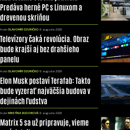
Predáva herné PC s Linuxom a
drevenou skriňou
Autor:
SLAVOMÍR DZURIČKO
8. augusta 2026
Televízory čaká revolúcia. Obraz
bude krajší aj bez drahšieho
panelu
Autor:
SLAVOMÍR DZURIČKO
8. augusta 2026
Elon Musk postaví Terafab: Takto
bude vyzerať najväčšia budova v
dejinách ľudstva
Autor:
KRISTÍNA SUDOROVÁ
8. augusta 2026
Matrix 5 sa už pripravuje, vieme