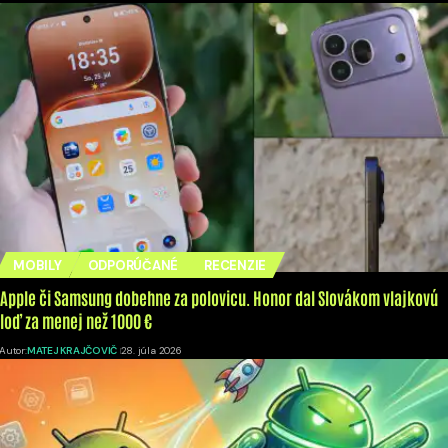
MOBILY
ODPORÚČANÉ
RECENZIE
Apple či Samsung dobehne za polovicu. Honor dal Slovákom vlajkovú
loď za menej než 1000 €
Autor:
MATEJ KRAJČOVIČ
28. júla 2026