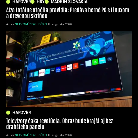
HARDVÉR
HRY
MADE IN SLOVAKIA
Alza totálne otočila pravidlá: Predáva herné PC s Linuxom
a drevenou skriňou
Autor:
SLAVOMÍR DZURIČKO
8. augusta 2026
HARDVÉR
Televízory čaká revolúcia. Obraz bude krajší aj bez
drahšieho panelu
Autor:
SLAVOMÍR DZURIČKO
8. augusta 2026