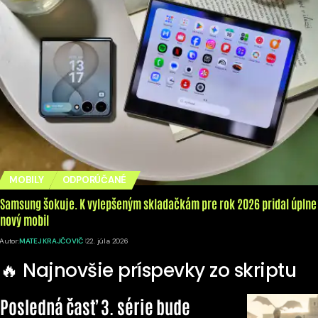
MOBILY
ODPORÚČANÉ
Samsung šokuje. K vylepšeným skladačkám pre rok 2026 pridal úplne
nový mobil
Autor:
MATEJ KRAJČOVIČ
22. júla 2026
🔥 Najnovšie príspevky zo skriptu
Posledná časť 3. série bude