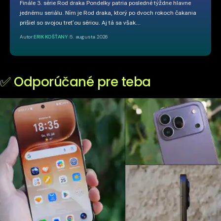
Finále 3. série Rod draka Pondelky patria posledné týždne hlavne
jednému seriálu. Ním je Rod draka, ktorý po dvoch rokoch čakania
prišiel so svojou treťou sériou. Aj tá sa však…
Autor:
ERIK KOŠŤANY
5. augusta 2026
✅ Odporúčané pre teba