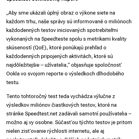
„Aby sme ukázali úplný obraz o výkone siete na
každom trhu, naše správy sú informované o miliónoch
každodenných testov iniciovaných spotrebiteľmi
vykonaných na Speedteste spolu s metrikami kvality
skúseností (QoE), ktoré ponúkajú prehľad o
každodenných pripojených aktivitách, ktoré sú
najdôležitejšie – užívatelia,“ objasňuje spoločnosť
Ookla vo svojom reporte o výsledkoch dlhodobého
testu.
Tento tohtoročný test teda vychádza výlučne z
výsledkov miliónov čiastkových testov, ktoré na
stránke Speedtest.net zadávali samotní používatelia –
možno aj vy osobne. Súčasťou týchto testov je pritom
nielen zisťovanie rýchlosti internetu, ale aj