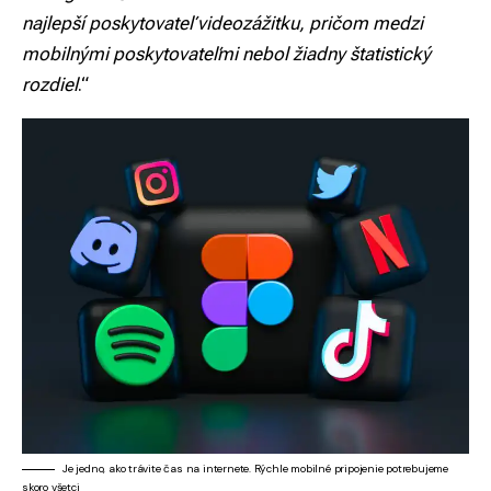
najlepší poskytovateľ videozážitku, pričom medzi
mobilnými poskytovateľmi nebol žiadny štatistický
rozdiel
.“
Je jedno, ako trávite čas na internete. Rýchle mobilné pripojenie potrebujeme
skoro všetci