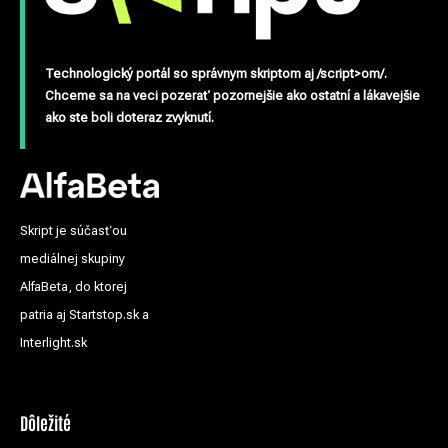
Technologický portál so správnym skriptom aj /script>om/.
Chceme sa na veci pozerať pozornejšie ako ostatní a lákavejšie
ako ste boli doteraz zvyknutí.
Skript je súčasťou
mediálnej skupiny
AlfaBeta, do ktorej
patria aj Startstop.sk a
Interlight.sk
Dôležité