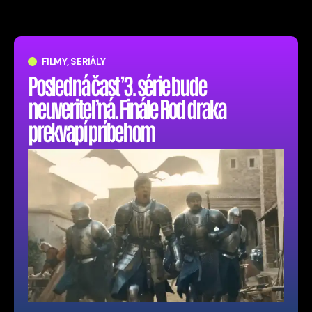
FILMY, SERIÁLY
Posledná časť 3. série bude
neuveriteľná. Finále Rod draka
prekvapí príbehom