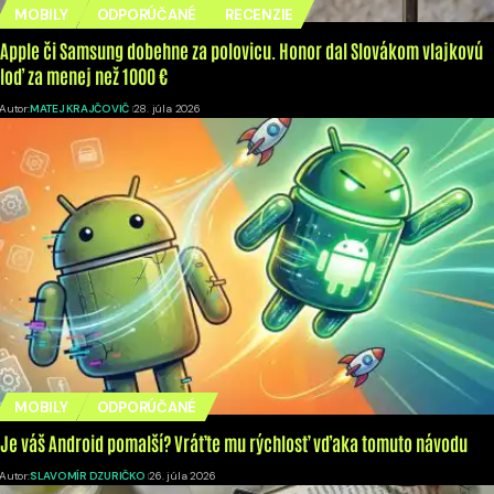
MOBILY
ODPORÚČANÉ
RECENZIE
Apple či Samsung dobehne za polovicu. Honor dal Slovákom vlajkovú
loď za menej než 1000 €
Autor:
MATEJ KRAJČOVIČ
28. júla 2026
MOBILY
ODPORÚČANÉ
Je váš Android pomalší? Vráťte mu rýchlosť vďaka tomuto návodu
Autor:
SLAVOMÍR DZURIČKO
26. júla 2026