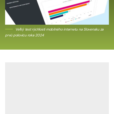
Veľký test rýchlosti mobilného internetu na Slovensku za
prvú polovicu roka 2024