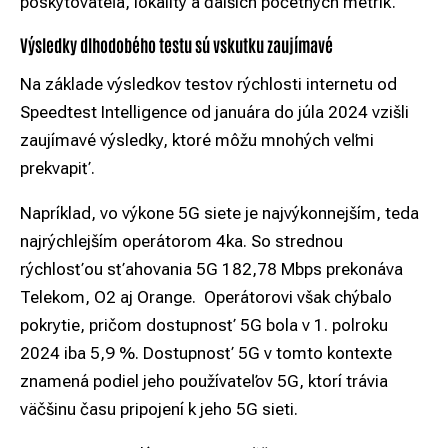
poskytovateľa, lokality a ďalších početných metrík.
Výsledky dlhodobého testu sú vskutku zaujímavé
Na základe
výsledkov testov rýchlosti internetu od
Speedtest Intelligence od januára do júla 2024
vzišli
zaujímavé výsledky, ktoré môžu mnohých veľmi
prekvapiť.
Napríklad, vo výkone 5G siete je najvýkonnejším, teda
najrýchlejším operátorom 4ka. So strednou
rýchlosťou sťahovania 5G 182,78 Mbps prekonáva
Telekom, O2 aj Orange. Operátorovi však chýbalo
pokrytie, pričom dostupnosť 5G bola v 1. polroku
2024 iba 5,9 %. Dostupnosť 5G v tomto kontexte
znamená podiel jeho používateľov 5G, ktorí trávia
väčšinu času pripojení k jeho 5G sieti.