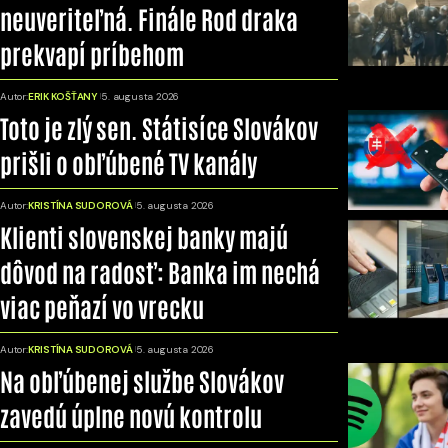
neuveriteľná. Finále Rod draka
prekvapí príbehom
Autor:
ERIK KOŠŤANY
5. augusta 2026
Toto je zlý sen. Státisíce Slovákov
prišli o obľúbené TV kanály
Autor:
KRISTÍNA SUDOROVÁ
5. augusta 2026
Klienti slovenskej banky majú
dôvod na radosť: Banka im nechá
viac peňazí vo vrecku
Autor:
KRISTÍNA SUDOROVÁ
5. augusta 2026
Na obľúbenej službe Slovákov
zavedú úplne novú kontrolu