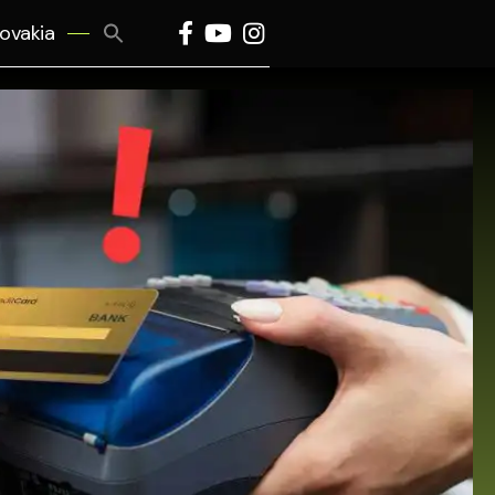
Search
lovakia
for:
Search Button