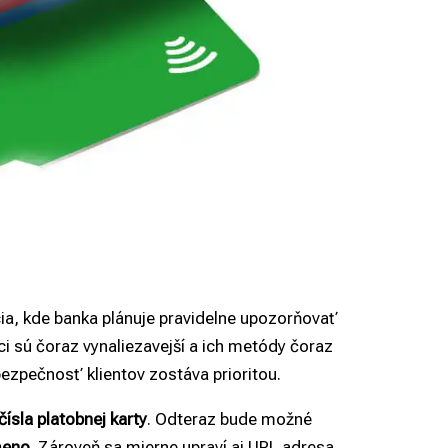
ia, kde banka plánuje pravidelne upozorňovať
i sú čoraz vynaliezavejší a ich metódy čoraz
bezpečnosť klientov zostáva prioritou.
čísla platobnej karty
. Odteraz bude možné
meno
. Zároveň sa mierne upraví aj URL adresa