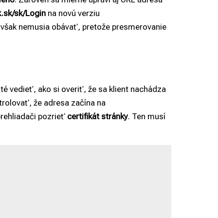
k.sk/sk/Login
na novú verziu
sa však nemusia obávať, pretože presmerovanie
é vedieť, ako si overiť, že sa klient nachádza
trolovať, že adresa začína na
 prehliadači pozrieť
certifikát stránky
. Ten musí