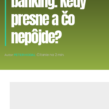
banking. Kedy
presne a čo
nepôjde?
Autor:
PETER HODAL
Čítanie na 2 min.