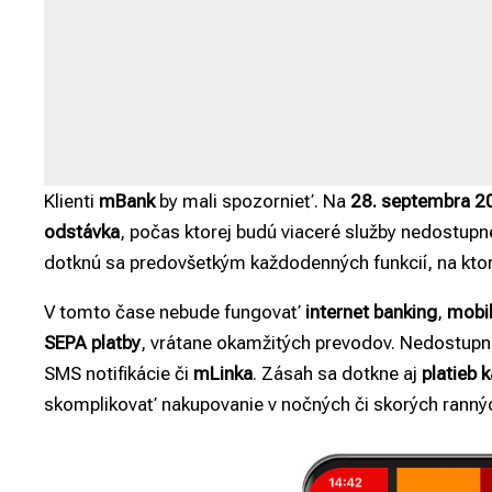
Klienti
mBank
by mali spozornieť. Na
28. septembra 2
odstávka
, počas ktorej budú viaceré služby nedostup
dotknú sa predovšetkým každodenných funkcií, na ktoré
V tomto čase nebude fungovať
internet banking
,
mobil
SEPA platby
, vrátane okamžitých prevodov. Nedostupné
SMS notifikácie či
mLinka
. Zásah sa dotkne aj
platieb 
skomplikovať nakupovanie v nočných či skorých ranný