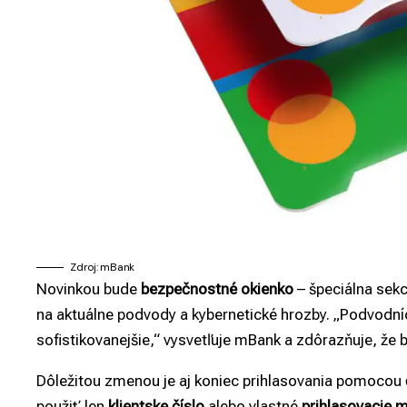
Zdroj: mBank
Novinkou bude
bezpečnostné okienko
– špeciálna sekc
na aktuálne podvody a kybernetické hrozby. „Podvodníc
sofistikovanejšie,“ vysvetľuje mBank a zdôrazňuje, že 
Dôležitou zmenou je aj koniec prihlasovania pomocou
použiť len
klientske číslo
alebo vlastné
prihlasovacie 