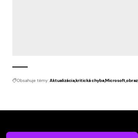
Obsahuje témy:
Aktualizácia
kritická chyba
Microsoft
obraz