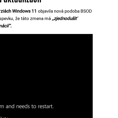
erziách Windows 11
objavila nová podoba BSOD
ríspevku, že táto zmena má
„zjednodušiť
ácií“.