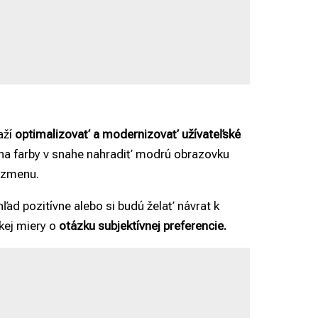
aží
optimalizovať a modernizovať užívateľské
na farby v snahe nahradiť modrú obrazovku
ú zmenu.
hľad pozitívne alebo si budú želať návrat k
kej miery o
otázku subjektívnej preferencie.