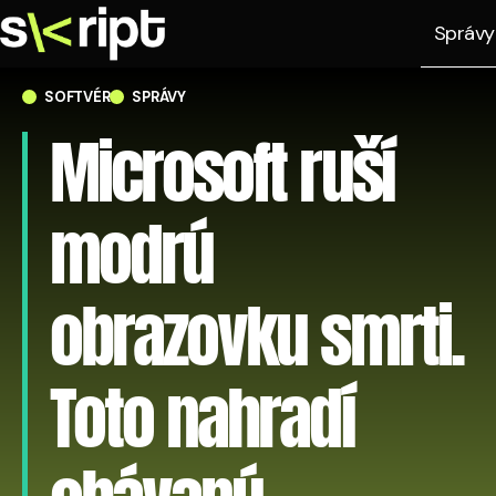
Správy
SOFTVÉR
SPRÁVY
Microsoft ruší
modrú
obrazovku smrti.
Toto nahradí