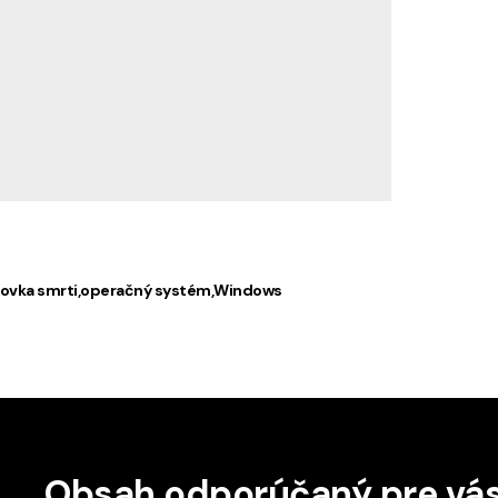
ovka smrti
operačný systém
Windows
Obsah odporúčaný pre vá