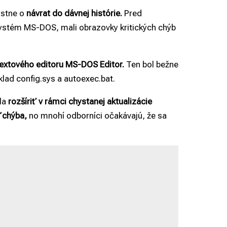
astne o
návrat do dávnej histórie.
Pred
systém MS-DOS, mali obrazovky kritických chýb
textového editoru MS-DOS Editor.
Ten bol bežne
lad config.sys a autoexec.bat.
la
rozšíriť v rámci chystanej aktualizácie
ľ chýba,
no mnohí odborníci očakávajú, že sa