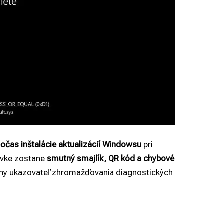
očas inštalácie aktualizácií Windowsu
pri
zovke zostane
smutný smajlík, QR kód a chybové
álny ukazovateľ zhromažďovania diagnostických