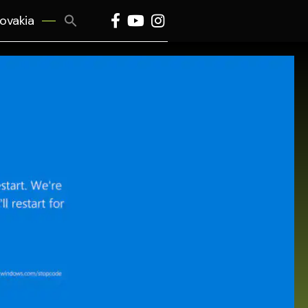
Search
lovakia
for:
Search Button