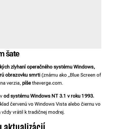
m šate
ických zlyhaní operačného systému Windows,
ú obrazovku smrti
(známu ako „Blue Screen of
rna verzia,
píše
theverge.com.
v
od systému Windows NT 3.1 v roku 1993.
ríklad červenú vo Windows Vista alebo čiernu vo
ždy vrátil k tradičnej modrej.
 aktualizácií