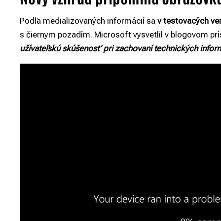
Podľa medializovaných informácií sa
v testovacých v
s čiernym pozadím. Microsoft vysvetlil v blogovom p
užívateľskú skúšenosť pri zachovaní technických inform