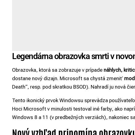
Legendárna obrazovka smrti v novo
Obrazovka, ktorá sa zobrazuje v prípade
náhlych, krit
dostane nový dizajn.
Microsoft
sa chystá zmeniť
modr
Death“, resp. pod skratkou BSOD). Nahradí ju nová čie
Tento ikonický prvok Windowsu sprevádza používateľo
Hoci Microsoft v minulosti testoval iné farby, ako nap
Windows 8 a 11 (v predbežných verziách), nakoniec sa v
Nový vzhľad pripomína obrazovku