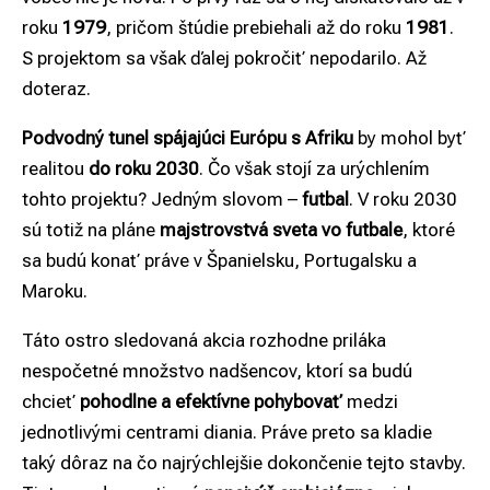
roku
1979
, pričom štúdie prebiehali až do roku
1981
.
S projektom sa však ďalej pokročiť nepodarilo. Až
doteraz.
Podvodný tunel spájajúci Európu s Afriku
by mohol byť
realitou
do roku 2030
. Čo však stojí za urýchlením
tohto projektu? Jedným slovom –
futbal
. V roku 2030
sú totiž na pláne
majstrovstvá sveta vo futbale
, ktoré
sa budú konať práve v Španielsku, Portugalsku a
Maroku.
Táto ostro sledovaná akcia rozhodne priláka
nespočetné množstvo nadšencov, ktorí sa budú
chcieť
pohodlne a efektívne pohybovať
medzi
jednotlivými centrami diania. Práve preto sa kladie
taký dôraz na čo najrýchlejšie dokončenie tejto stavby.