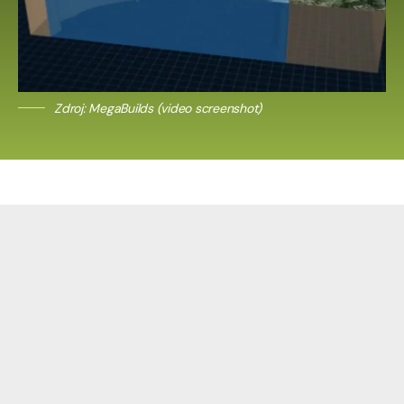
Zdroj: MegaBuilds (video screenshot)