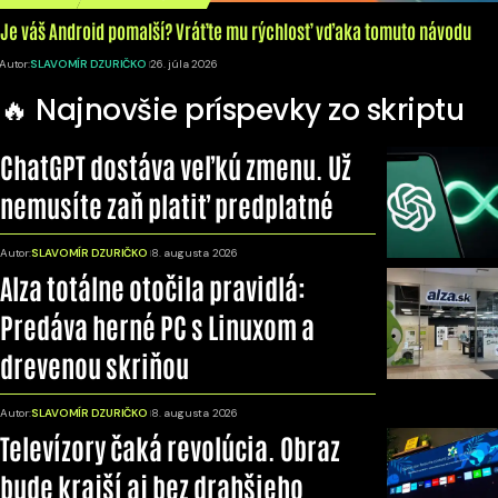
Je váš Android pomalší? Vráťte mu rýchlosť vďaka tomuto návodu
Autor:
SLAVOMÍR DZURIČKO
26. júla 2026
🔥 Najnovšie príspevky zo skriptu
ChatGPT dostáva veľkú zmenu. Už
nemusíte zaň platiť predplatné
Autor:
SLAVOMÍR DZURIČKO
8. augusta 2026
Alza totálne otočila pravidlá:
Predáva herné PC s Linuxom a
drevenou skriňou
Autor:
SLAVOMÍR DZURIČKO
8. augusta 2026
Televízory čaká revolúcia. Obraz
bude krajší aj bez drahšieho