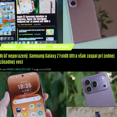
MOBILY
ODPORÚČANÉ
RECENZIE
Kráľ neporazený. Samsung Galaxy Z Fold8 Ultra však zaspal pri jednej
zásadnej veci
Autor:
MATEJ KRAJČOVIČ
7. augusta 2026