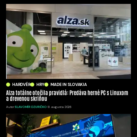
HARDVÉR
HRY
MADE IN SLOVAKIA
Alza totálne otočila pravidlá: Predáva herné PC s Linuxom
a drevenou skriňou
Autor:
SLAVOMÍR DZURIČKO
8. augusta 2026