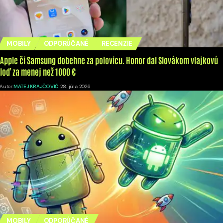
MOBILY
ODPORÚČANÉ
RECENZIE
Apple či Samsung dobehne za polovicu. Honor dal Slovákom vlajkovú
loď za menej než 1000 €
Autor:
MATEJ KRAJČOVIČ
28. júla 2026
MOBILY
ODPORÚČANÉ