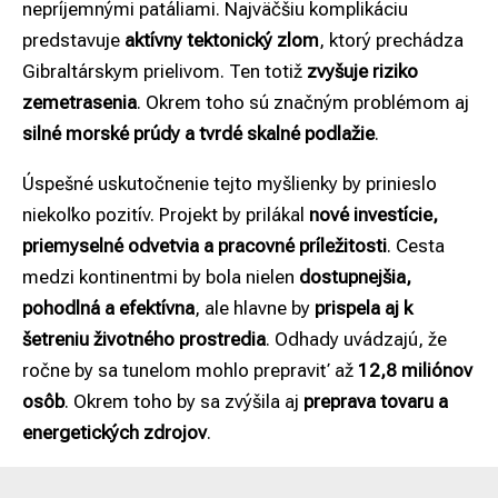
nepríjemnými patáliami. Najväčšiu komplikáciu
predstavuje
aktívny tektonický zlom
, ktorý prechádza
Gibraltárskym prielivom. Ten totiž
zvyšuje riziko
zemetrasenia
. Okrem toho sú značným problémom aj
silné morské prúdy a tvrdé skalné podlažie
.
Úspešné uskutočnenie tejto myšlienky by prinieslo
niekoľko pozitív. Projekt by prilákal
nové investície,
priemyselné odvetvia a pracovné príležitosti
. Cesta
medzi kontinentmi by bola nielen
dostupnejšia,
pohodlná a efektívna
, ale hlavne by
prispela aj k
šetreniu životného prostredia
. Odhady uvádzajú, že
ročne by sa tunelom mohlo prepraviť až
12,8 miliónov
osôb
. Okrem toho by sa zvýšila aj
preprava tovaru a
energetických zdrojov
.