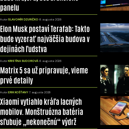
panelu
Autor:
SLAVOMÍR DZURIČKO
8. augusta 2026
Elon Musk postaví Terafab: Takto
bude vyzerať najväčšia budova v
dejinách ľudstva
Autor:
KRISTÍNA SUDOROVÁ
8. augusta 2026
Matrix 5 sa už pripravuje, vieme
prvé detaily
Autor:
ERIK KOŠŤANY
7. augusta 2026
Xiaomi vytiahlo kráľa lacných
mobilov. Monštruózna batéria
sľubuje „nekonečnú“ výdrž