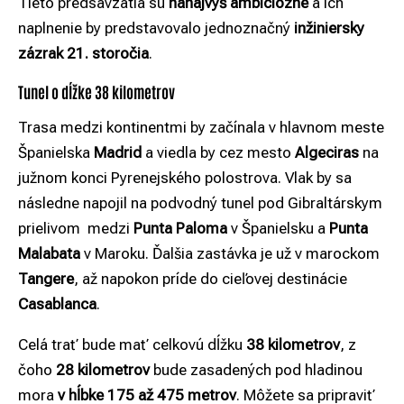
Tieto predsavzatia sú
nanajvýš ambiciózne
a ich
naplnenie by predstavovalo jednoznačný
inžiniersky
zázrak 21. storočia
.
Tunel o dĺžke 38 kilometrov
Trasa medzi kontinentmi by začínala v hlavnom meste
Španielska
Madrid
a viedla by cez mesto
Algeciras
na
južnom konci Pyrenejského polostrova. Vlak by sa
následne napojil na podvodný tunel pod Gibraltárskym
prielivom medzi
Punta Paloma
v Španielsku a
Punta
Malabata
v Maroku. Ďalšia zastávka je už v marockom
Tangere
, až napokon príde do cieľovej destinácie
Casablanca
.
Celá trať bude mať celkovú dĺžku
38 kilometrov
, z
čoho
28 kilometrov
bude zasadených pod hladinou
mora
v hĺbke 175 až 475 metrov
. Môžete sa pripraviť