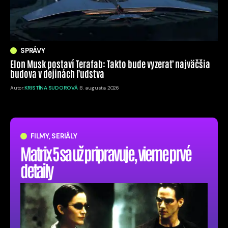
SPRÁVY
Elon Musk postaví Terafab: Takto bude vyzerať najväčšia
budova v dejinách ľudstva
Autor:
KRISTÍNA SUDOROVÁ
8. augusta 2026
FILMY, SERIÁLY
Matrix 5 sa už pripravuje, vieme prvé
detaily