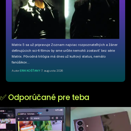
Matrix 5 sa už pripravuje Zoznam najviac rozpoznateľných a žáner
definujúcich sci-fi filmov by sme určite nemohli zostaviť bez série
Matrix. Pôvodná trilógia má dnes už kultový status, nemálo
fanúšikov…
Autor:
ERIK KOŠŤANY
7. augusta 2026
✅ Odporúčané pre teba