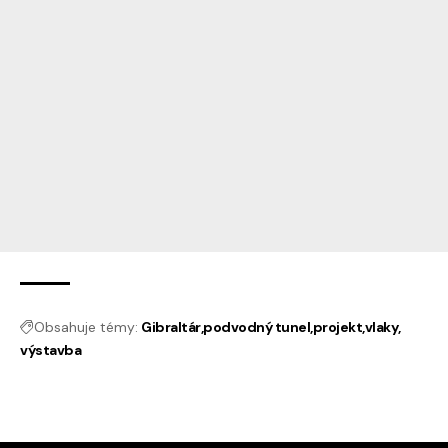
Obsahuje témy:
Gibraltár
podvodný tunel
projekt
vlaky
výstavba