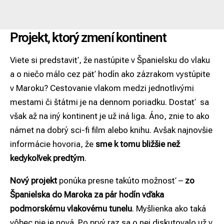
Projekt, ktorý zmení kontinent
Viete si predstaviť, že nastúpite v Španielsku do vlaku
a o niečo málo cez päť hodín ako zázrakom vystúpite
v Maroku? Cestovanie vlakom medzi jednotlivými
mestami či štátmi je na dennom poriadku. Dostať sa
však až na iný kontinent je už iná liga. Áno, znie to ako
námet na dobrý sci-fi film alebo knihu. Avšak najnovšie
informácie hovoria, že
sme k tomu bližšie než
kedykoľvek predtým
.
Nový projekt
ponúka presne takúto možnosť –
zo
Španielska do Maroka za pár hodín vďaka
podmorskému vlakovému tunelu
. Myšlienka ako taká
vôbec nie je nová. Po prvý raz sa o nej diskutovalo už v