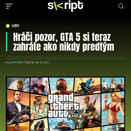
HRY
Hráči pozor, GTA 5 si teraz
zahráte ako nikdy predtým
Čítanie na 2 min.
Autor:
PETER