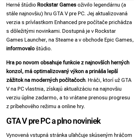
Herné štúdio
Rockstar Games
oživilo legendárnu (a
stále najnovšiu) hru GTA V pre PC. Jej aktualizovaná
verzia s prívlastkom Enhanced pre počítače prichádza
s dôležitými novinkami. Dostupná je v Rockstar
Games Launcher, na Steame a v obchode Epic Games,
informovalo
štúdio.
Hra po novom obsahuje funkcie z najnovších herných
konzol, má optimalizovaný výkon a prináša lepší
zážitok na moderných počítačoch
. Hráči, ktorí už GTA
V na PC vlastnia, získajú aktualizáciu na najnovšiu
verziu úplne zadarmo, a to vrátane prenosu progresu
z príbehového režimu a online hry.
GTA V pre PC a plno noviniek
Vynovená vstupná stránka uľahčuje skúseným hráčom