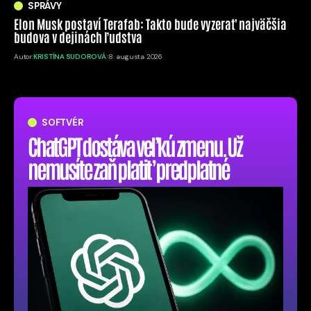
SPRÁVY
Elon Musk postaví Terafab: Takto bude vyzerať najväčšia
budova v dejinách ľudstva
Autor:
KRISTÍNA SUDOROVÁ
8. augusta 2026
SOFTVÉR
ChatGPT dostáva veľkú zmenu. Už
nemusíte zaň platiť predplatné