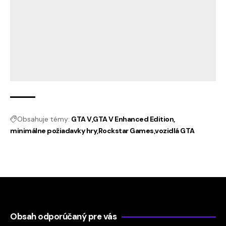
Obsahuje témy:
GTA V
GTA V Enhanced Edition
minimálne požiadavky hry
Rockstar Games
vozidlá GTA
Obsah odporúčaný pre vás