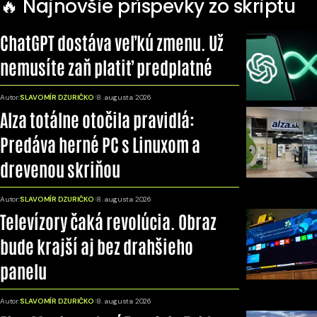
🔥 Najnovšie príspevky zo skriptu
ChatGPT dostáva veľkú zmenu. Už
nemusíte zaň platiť predplatné
Autor:
SLAVOMÍR DZURIČKO
8. augusta 2026
Alza totálne otočila pravidlá:
Predáva herné PC s Linuxom a
drevenou skriňou
Autor:
SLAVOMÍR DZURIČKO
8. augusta 2026
Televízory čaká revolúcia. Obraz
bude krajší aj bez drahšieho
panelu
Autor:
SLAVOMÍR DZURIČKO
8. augusta 2026