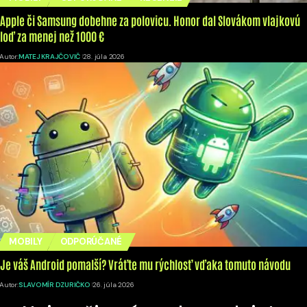
Apple či Samsung dobehne za polovicu. Honor dal Slovákom vlajkovú
loď za menej než 1000 €
Autor:
MATEJ KRAJČOVIČ
28. júla 2026
MOBILY
ODPORÚČANÉ
Je váš Android pomalší? Vráťte mu rýchlosť vďaka tomuto návodu
Autor:
SLAVOMÍR DZURIČKO
26. júla 2026