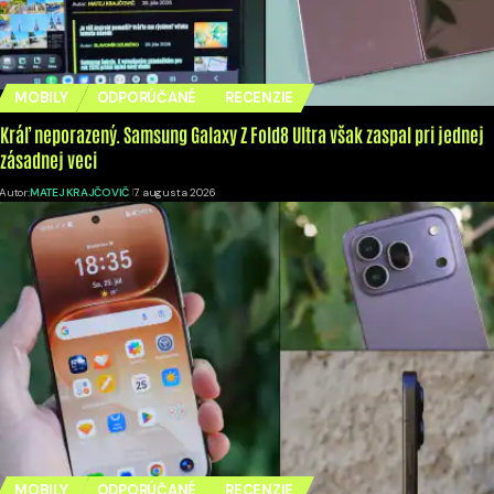
MOBILY
ODPORÚČANÉ
RECENZIE
Kráľ neporazený. Samsung Galaxy Z Fold8 Ultra však zaspal pri jednej
zásadnej veci
Autor:
MATEJ KRAJČOVIČ
7. augusta 2026
MOBILY
ODPORÚČANÉ
RECENZIE