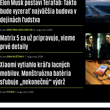
Elon Musk postaví Terafab: Takto
bude vyzerať najväčšia budova v
dejinách ľudstva
Autor:
KRISTÍNA SUDOROVÁ
8. augusta 2026
Matrix 5 sa už pripravuje, vieme
prvé detaily
Autor:
ERIK KOŠŤANY
7. augusta 2026
Xiaomi vytiahlo kráľa lacných
mobilov. Monštruózna batéria
sľubuje „nekonečnú“ výdrž
Autor:
PETER
7. augusta 2026