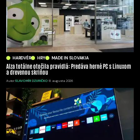
HARDVÉR
HRY
MADE IN SLOVAKIA
Alza totálne otočila pravidlá: Predáva herné PC s Linuxom
a drevenou skriňou
Autor:
SLAVOMÍR DZURIČKO
8. augusta 2026