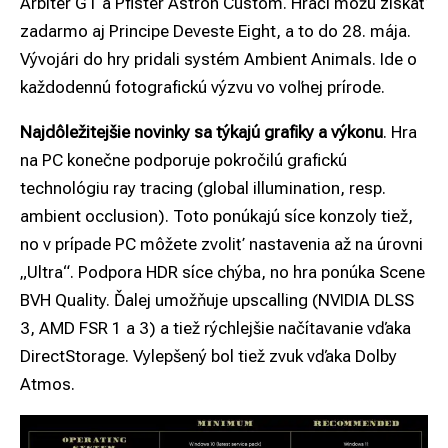
Arbiter GT a Pfister Astron Custom. Hráči môžu získať
zadarmo aj Principe Deveste Eight, a to do 28. mája.
Vývojári do hry pridali systém Ambient Animals. Ide o
každodennú fotografickú výzvu vo voľnej prírode.
Najdôležitejšie novinky sa týkajú grafiky a výkonu
. Hra
na PC konečne podporuje pokročilú grafickú
technológiu ray tracing (global illumination, resp.
ambient occlusion). Toto ponúkajú síce konzoly tiež,
no v prípade PC môžete zvoliť nastavenia až na úrovni
„Ultra“. Podpora HDR síce chýba, no hra ponúka Scene
BVH Quality. Ďalej umožňuje upscalling (NVIDIA DLSS
3, AMD FSR 1 a 3) a tiež rýchlejšie načítavanie vďaka
DirectStorage. Vylepšený bol tiež zvuk vďaka Dolby
Atmos.