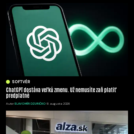
SOFTVÉR
ChatGPT dostáva veľkú zmenu. Už nemusíte zaň platiť
predplatné
Autor:
SLAVOMÍR DZURIČKO
8. augusta 2026