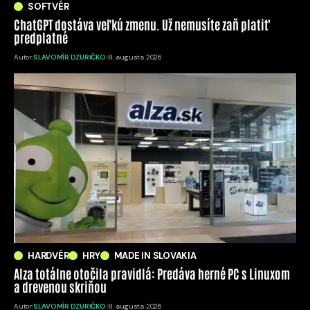
SOFTVÉR
ChatGPT dostáva veľkú zmenu. Už nemusíte zaň platiť
predplatné
Autor:
SLAVOMÍR DZURIČKO
8. augusta 2026
HARDVÉR
HRY
MADE IN SLOVAKIA
Alza totálne otočila pravidlá: Predáva herné PC s Linuxom
a drevenou skriňou
Autor:
SLAVOMÍR DZURIČKO
8. augusta 2026