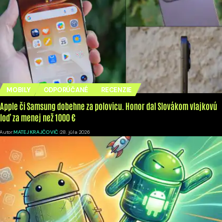
MOBILY
ODPORÚČANÉ
RECENZIE
Apple či Samsung dobehne za polovicu. Honor dal Slovákom vlajkovú
loď za menej než 1000 €
Autor:
MATEJ KRAJČOVIČ
28. júla 2026