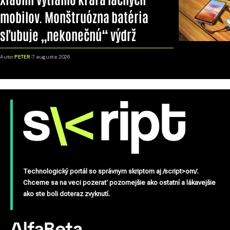
mobilov. Monštruózna batéria
sľubuje „nekonečnú“ výdrž
Autor:
PETER
7. augusta 2026
Technologický portál so správnym skriptom aj /script>om/.
Chceme sa na veci pozerať pozornejšie ako ostatní a lákavejšie
ako ste boli doteraz zvyknutí.