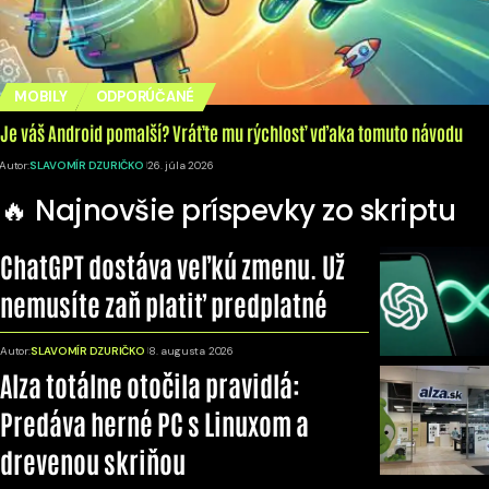
MOBILY
ODPORÚČANÉ
Je váš Android pomalší? Vráťte mu rýchlosť vďaka tomuto návodu
Autor:
SLAVOMÍR DZURIČKO
26. júla 2026
🔥 Najnovšie príspevky zo skriptu
ChatGPT dostáva veľkú zmenu. Už
nemusíte zaň platiť predplatné
Autor:
SLAVOMÍR DZURIČKO
8. augusta 2026
Alza totálne otočila pravidlá:
Predáva herné PC s Linuxom a
drevenou skriňou