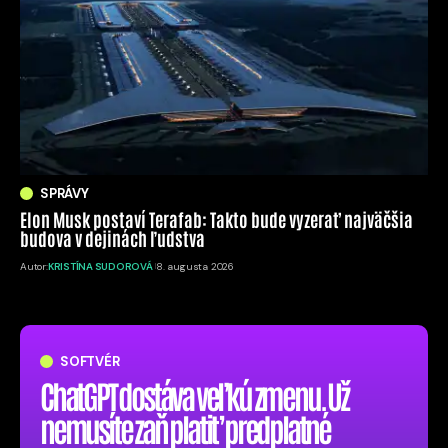
SPRÁVY
Elon Musk postaví Terafab: Takto bude vyzerať najväčšia
budova v dejinách ľudstva
Autor:
KRISTÍNA SUDOROVÁ
8. augusta 2026
SOFTVÉR
ChatGPT dostáva veľkú zmenu. Už
nemusíte zaň platiť predplatné