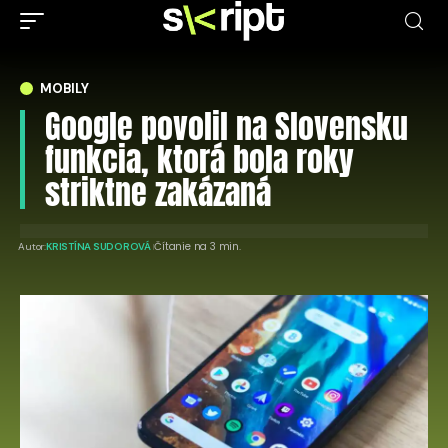
MOBILY
Google povolil na Slovensku
funkcia, ktorá bola roky
striktne zakázaná
Čítanie na 3 min.
Autor:
KRISTÍNA SUDOROVÁ