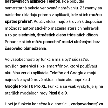
nastaveniach aplikácie Telefón
, kde pribudla
samostatná sekcia venovaná nahrávaniu. Záznamy sa
následne ukladajú priamo v aplikácii, kde si ich
možno
spätne prehrať
. Používatelia majú zároveň k dispozícii
možnosť automatického mazania starších nahrávok,
a to po
siedmich, štrnástich alebo tridsiatich dňoch
.
Prípadne si ich môžu
ponechať medzi uloženými
bez
časového obmedzenia
.
Vo všeobecnosti by funkcia mala byť súčasťou
novších generácií Pixel smartfónov, ktoré používajú
aktuálnu verziu aplikácie Telefón od Googlu a majú
najnovšie systémové aktualizácie ako napríklad
Google Pixel 10 Pro XL
. Funkcia sa však vyskytuje aj na
starších modeloch rady
Pixel 8 a 9
.
Hoci je funkcia konečne k dispozícii,
zodpovednosť za