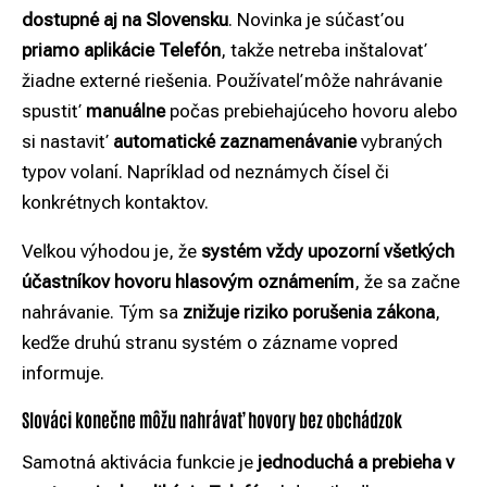
dostupné aj na Slovensku
. Novinka je súčasťou
priamo aplikácie Telefón
, takže netreba inštalovať
žiadne externé riešenia. Používateľ môže nahrávanie
spustiť
manuálne
počas prebiehajúceho hovoru alebo
si nastaviť
automatické zaznamenávanie
vybraných
typov volaní. Napríklad od neznámych čísel či
konkrétnych kontaktov.
Veľkou výhodou je, že
systém vždy upozorní všetkých
účastníkov hovoru hlasovým oznámením
, že sa začne
nahrávanie. Tým sa
znižuje riziko porušenia zákona
,
keďže druhú stranu systém o zázname vopred
informuje.
Slováci konečne môžu nahrávať hovory bez obchádzok
Samotná aktivácia funkcie je
jednoduchá a prebieha v