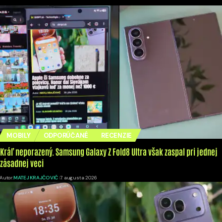
MOBILY
ODPORÚČANÉ
RECENZIE
Kráľ neporazený. Samsung Galaxy Z Fold8 Ultra však zaspal pri jednej
zásadnej veci
Autor:
MATEJ KRAJČOVIČ
7. augusta 2026