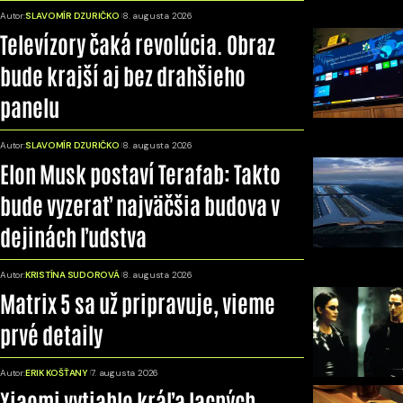
Autor:
SLAVOMÍR DZURIČKO
8. augusta 2026
Televízory čaká revolúcia. Obraz
bude krajší aj bez drahšieho
panelu
Autor:
SLAVOMÍR DZURIČKO
8. augusta 2026
Elon Musk postaví Terafab: Takto
bude vyzerať najväčšia budova v
dejinách ľudstva
Autor:
KRISTÍNA SUDOROVÁ
8. augusta 2026
Matrix 5 sa už pripravuje, vieme
prvé detaily
Autor:
ERIK KOŠŤANY
7. augusta 2026
Xiaomi vytiahlo kráľa lacných