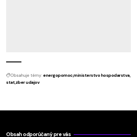
Obsahuje témy:
energopomoc
ministerstvo hospodarstva
stat
zber udajov
Obsah odporúčaný pre vás