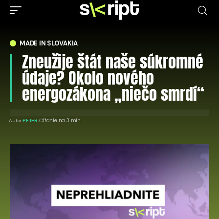
MADE IN SLOVAKIA
Zneužije štát naše súkromné
údaje? Okolo nového
energozákona „niečo smrdí“
Čítanie na 3 min.
Autor:
PETER