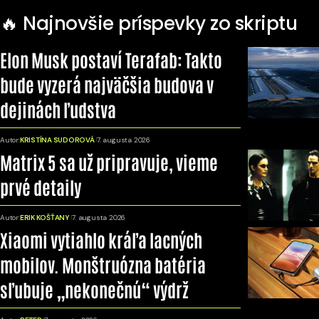
🔥 Najnovšie príspevky zo skriptu
Elon Musk postaví Terafab: Takto
bude vyzerá najväčšia budova v
dejinách ľudstva
Autor:
KRISTÍNA SUDOROVÁ
7. augusta 2026
Matrix 5 sa už pripravuje, vieme
prvé detaily
Autor:
ERIK KOŠŤANY
7. augusta 2026
Xiaomi vytiahlo kráľa lacných
mobilov. Monštruózna batéria
sľubuje „nekonečnú“ výdrž