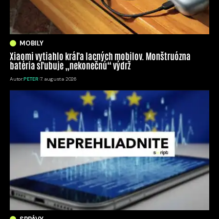
MOBILY
Xiaomi vytiahlo kráľa lacných mobilov. Monštruózna
batéria sľubuje „nekonečnú“ výdrž
Autor:
PETER
7. augusta 2026