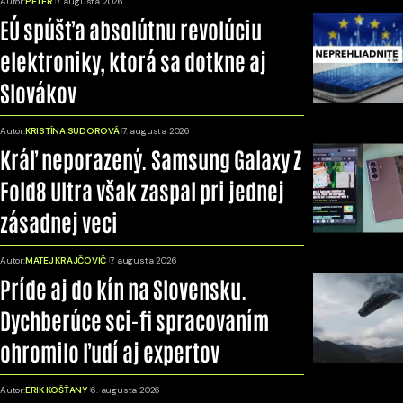
Autor:
PETER
7. augusta 2026
EÚ spúšťa absolútnu revolúciu
elektroniky, ktorá sa dotkne aj
Slovákov
Autor:
KRISTÍNA SUDOROVÁ
7. augusta 2026
Kráľ neporazený. Samsung Galaxy Z
Fold8 Ultra však zaspal pri jednej
zásadnej veci
Autor:
MATEJ KRAJČOVIČ
7. augusta 2026
Príde aj do kín na Slovensku.
Dychberúce sci-fi spracovaním
ohromilo ľudí aj expertov
Autor:
ERIK KOŠŤANY
6. augusta 2026