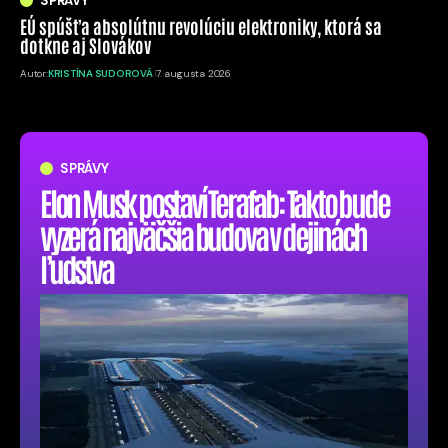
SPRÁVY
EÚ spúšťa absolútnu revolúciu elektroniky, ktorá sa
dotkne aj Slovákov
Autor:
KRISTÍNA SUDOROVÁ
7. augusta 2026
SPRÁVY
Elon Musk postaví Terafab: Takto bude
vyzerá najväčšia budova v dejinách
ľudstva