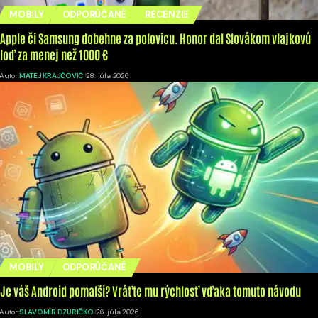
MOBILY
ODPORÚČANÉ
RECENZIE
Apple či Samsung dobehne za polovicu. Honor dal Slovákom vlajkovú
loď za menej než 1000 €
Autor:
MATEJ KRAJČOVIČ
28. júla 2026
MOBILY
ODPORÚČANÉ
Je váš Android pomalší? Vráťte mu rýchlosť vďaka tomuto návodu
Autor:
SLAVOMÍR DZURIČKO
26. júla 2026