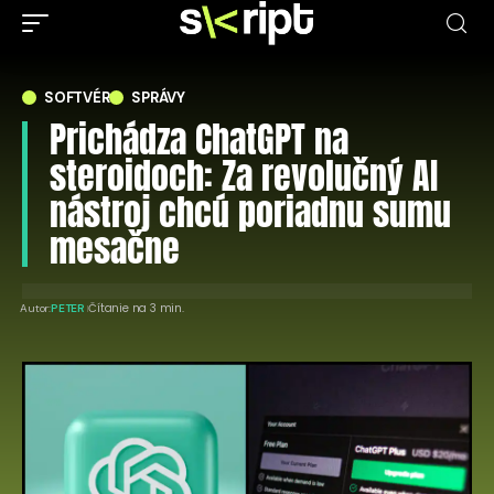
SOFTVÉR
SPRÁVY
Prichádza ChatGPT na
steroidoch: Za revolučný AI
nástroj chcú poriadnu sumu
mesačne
Čítanie na 3 min.
Autor:
PETER