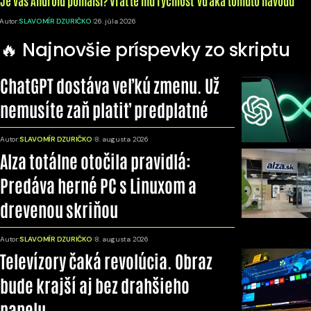
Autor:
SLAVOMÍR DZURIČKO
26. júla 2026
🔥 Najnovšie príspevky zo skriptu
ChatGPT dostáva veľkú zmenu. Už
nemusíte zaň platiť predplatné
Autor:
SLAVOMÍR DZURIČKO
8. augusta 2026
Alza totálne otočila pravidlá:
Predáva herné PC s Linuxom a
drevenou skriňou
Autor:
SLAVOMÍR DZURIČKO
8. augusta 2026
Televízory čaká revolúcia. Obraz
bude krajší aj bez drahšieho
panelu