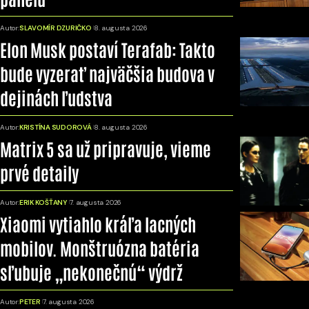
Autor:
SLAVOMÍR DZURIČKO
8. augusta 2026
Elon Musk postaví Terafab: Takto
bude vyzerať najväčšia budova v
dejinách ľudstva
Autor:
KRISTÍNA SUDOROVÁ
8. augusta 2026
Matrix 5 sa už pripravuje, vieme
prvé detaily
Autor:
ERIK KOŠŤANY
7. augusta 2026
Xiaomi vytiahlo kráľa lacných
mobilov. Monštruózna batéria
sľubuje „nekonečnú“ výdrž
Autor:
PETER
7. augusta 2026