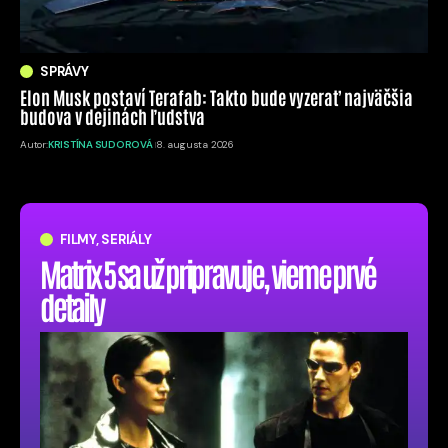
SPRÁVY
Elon Musk postaví Terafab: Takto bude vyzerať najväčšia
budova v dejinách ľudstva
Autor:
KRISTÍNA SUDOROVÁ
8. augusta 2026
FILMY, SERIÁLY
Matrix 5 sa už pripravuje, vieme prvé
detaily