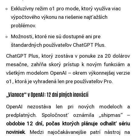
Exkluzívny režim o1 pro mode, ktorý využíva viac
výpočtového výkonu na riešenie najťažších
problémov.
Možnosti, ktoré nie sú dostupné ani pre
štandardných používateľov ChatGPT Plus.
ChatGPT Plus, ktorý zostáva v ponuke za 20 dolárov
mesačne, zahŕňa skorý prístup k novým funkciám a
všetkým modelom OpenAI – okrem výkonnejšej verzie
o1, ktorá je vyhradená len pre používateľov Pro.
„Vianoce“ v OpenAI: 12 dní plných inovácií
OpenAI nezostáva len pri nových modeloch a
predplatných. Spoločnosť oznámila „shipmas“ –
obdobie 12 dní, počas ktorých plánuje odhaliť sériu
noviniek
. Medzi najočakávanejšie patrí nástroj na