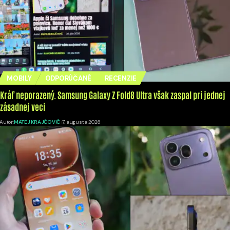
MOBILY
ODPORÚČANÉ
RECENZIE
Kráľ neporazený. Samsung Galaxy Z Fold8 Ultra však zaspal pri jednej
zásadnej veci
Autor:
MATEJ KRAJČOVIČ
7. augusta 2026