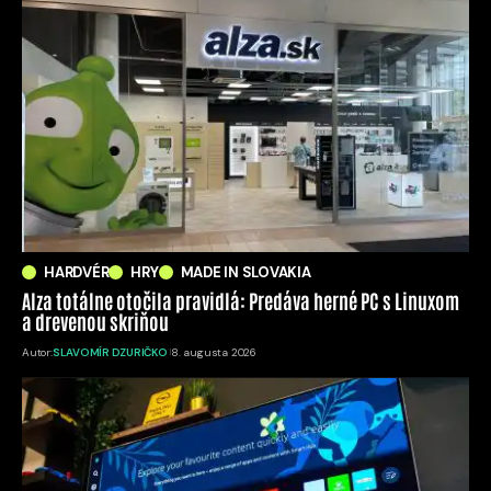
HARDVÉR
HRY
MADE IN SLOVAKIA
Alza totálne otočila pravidlá: Predáva herné PC s Linuxom
a drevenou skriňou
Autor:
SLAVOMÍR DZURIČKO
8. augusta 2026