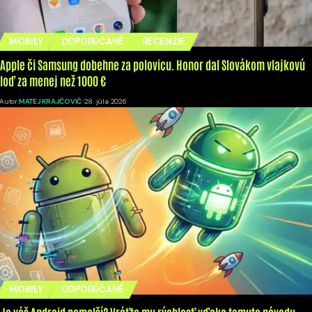
MOBILY
ODPORÚČANÉ
RECENZIE
Apple či Samsung dobehne za polovicu. Honor dal Slovákom vlajkovú
loď za menej než 1000 €
Autor:
MATEJ KRAJČOVIČ
28. júla 2026
MOBILY
ODPORÚČANÉ
Je váš Android pomalší? Vráťte mu rýchlosť vďaka tomuto návodu