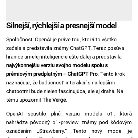
Silnejší, rýchlejší a presnejší model
Spoločnosť OpenAI je práve tou, ktorá to všetko
začala a predstavila známy
ChatGPT
. Teraz posúva
hranice umelej inteligencie ešte ďalej a predstavila
najvýkonnejšiu verziu svojho modelu spolu s
prémiovým predplatným – ChatGPT Pro
. Tento krok
naznačuje, že budúcnosť interakcií s najlepšími
chatbotmi bude nielen fascinujúca, ale aj drahá. Na
tému upozornil
The Verge
.
OpenAI spustilo plnú verziu modelu o1, ktorá
nahrádza pôvodný o1-preview známy pod kódovým
označením „Strawberry.“ Tento nový model je