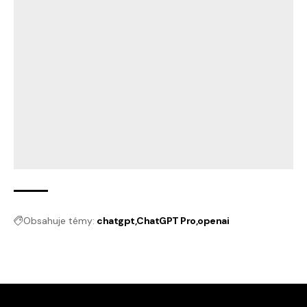
Obsahuje témy:
chatgpt
ChatGPT Pro
openai