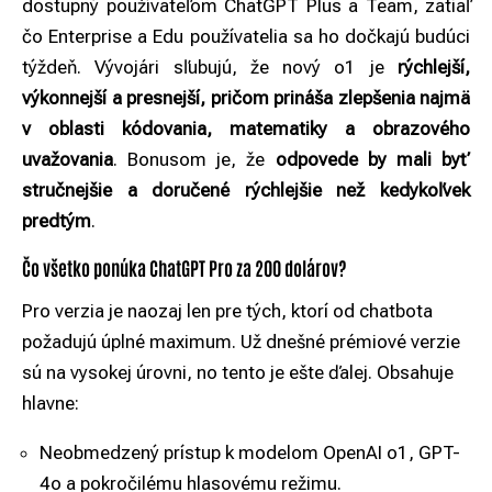
dostupný používateľom ChatGPT Plus a Team, zatiaľ
čo Enterprise a Edu používatelia sa ho dočkajú budúci
týždeň. Vývojári sľubujú, že nový o1 je
rýchlejší,
výkonnejší a presnejší, pričom prináša zlepšenia najmä
v oblasti kódovania, matematiky a obrazového
uvažovania
. Bonusom je, že
odpovede by mali byť
stručnejšie a doručené rýchlejšie než kedykoľvek
predtým
.
Čo všetko ponúka ChatGPT Pro za 200 dolárov?
Pro verzia je naozaj len pre tých, ktorí od chatbota
požadujú úplné maximum. Už dnešné prémiové verzie
sú na vysokej úrovni, no tento je ešte ďalej. Obsahuje
hlavne:
Neobmedzený prístup k modelom OpenAI o1, GPT-
4o a pokročilému hlasovému režimu.