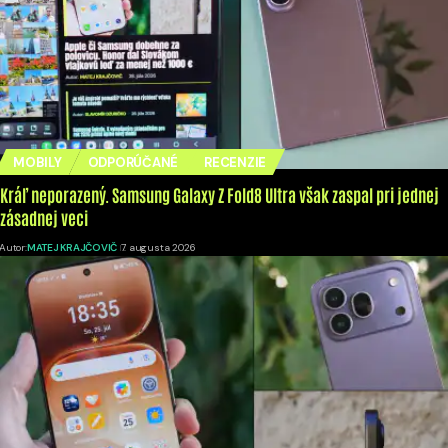
MOBILY
ODPORÚČANÉ
RECENZIE
Kráľ neporazený. Samsung Galaxy Z Fold8 Ultra však zaspal pri jednej
zásadnej veci
Autor:
MATEJ KRAJČOVIČ
7. augusta 2026