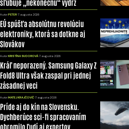
sľubuje „nekonečnú“ výdrž
Autor:
PETER
7. augusta 2026
EÚ spúšťa absolútnu revolúciu
elektroniky, ktorá sa dotkne aj
Slovákov
Autor:
KRISTÍNA SUDOROVÁ
7. augusta 2026
Kráľ neporazený. Samsung Galaxy Z
Fold8 Ultra však zaspal pri jednej
zásadnej veci
Autor:
MATEJ KRAJČOVIČ
7. augusta 2026
Príde aj do kín na Slovensku.
Dychberúce sci-fi spracovaním
ohromilo ľudí aj expertov