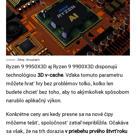
Zdroj: Unsplash
Ryzen 9 9950X3D aj Ryzen 9 9900X3D disponujú
technológiou
3D v-cache
. Vďaka tomuto parametru
môžete hrať hry bez problémov toľko, koľko len
budete chcieť bez toho, aby to akýmkoľvek spôsobom
narušilo aplikačný výkon.
Konkrétne ceny ani kedy presne sa na nové čipy
môžeme tešiť, spoločnosť zatiaľ nepriblížila. Očakáva
sa však, že na trh dorazia
v priebehu prvého štvrťroku