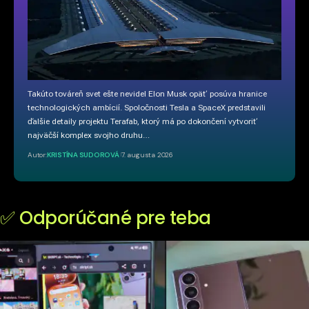
Takúto továreň svet ešte nevidel Elon Musk opäť posúva hranice
technologických ambícií. Spoločnosti Tesla a SpaceX predstavili
ďalšie detaily projektu Terafab, ktorý má po dokončení vytvoriť
najväčší komplex svojho druhu…
Autor:
KRISTÍNA SUDOROVÁ
7. augusta 2026
✅ Odporúčané pre teba