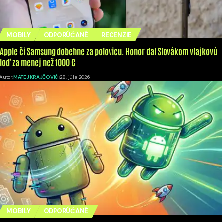
MOBILY
ODPORÚČANÉ
RECENZIE
Apple či Samsung dobehne za polovicu. Honor dal Slovákom vlajkovú
loď za menej než 1000 €
Autor:
MATEJ KRAJČOVIČ
28. júla 2026
MOBILY
ODPORÚČANÉ