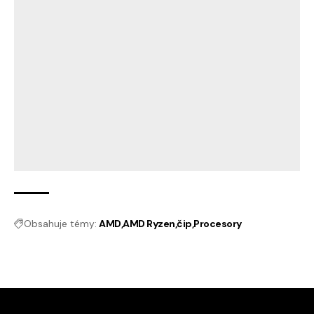
Obsahuje témy:
AMD
AMD Ryzen
čip
Procesory