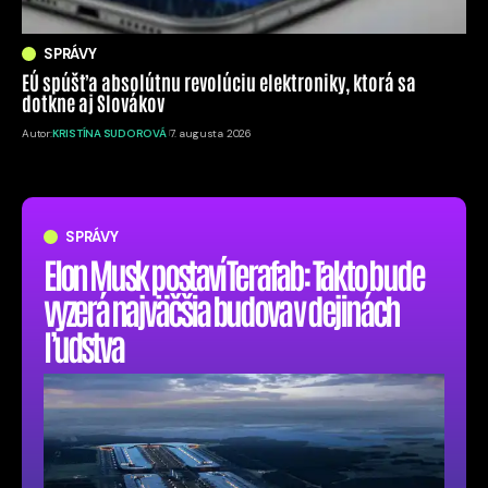
SPRÁVY
EÚ spúšťa absolútnu revolúciu elektroniky, ktorá sa
dotkne aj Slovákov
Autor:
KRISTÍNA SUDOROVÁ
7. augusta 2026
SPRÁVY
Elon Musk postaví Terafab: Takto bude
vyzerá najväčšia budova v dejinách
ľudstva