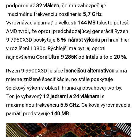
podporou až
32 vlákien
, čo mu zabezpečuje
maximálnu frekvenciu zosilnenia
5,7 GHz
.
Vyrovnávacia pamäť o veľkosti
144 MB
takisto poteší.
AMD tvrdí, že oproti predchádzajúcej generácii Ryzen
9 7950X3D poskytuje
8 % nárast výkonu
pri hraní hier
v rozlíšení 1080p. Rýchlejší má byť aj oproti
najnovšiemu
Core Ultra 9 285K
od
Intelu
a to o
20 %
.
Ryzen 9 9900X3D je síce
lacnejšou alternatívou
a má
mierne znížené špecifikácie, no stále poskytuje
špičkový výkon v oblasti hrania aj obsahovej tvorby.
Ten je vybavený
12 jadrami a 24 vláknami
s
maximálnou frekvenciu
5,5 GHz
. Celková vyrovnávacia
pamäť predstavuje
140 MB
.