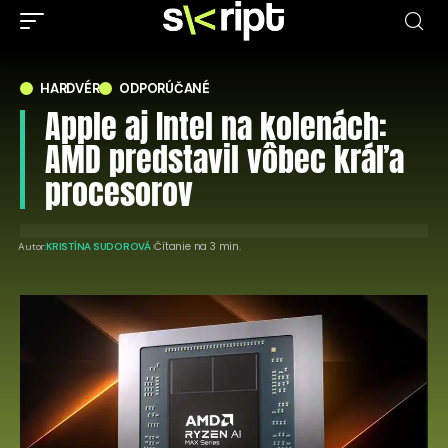
HARDVÉR
ODPORÚČANÉ
Apple aj Intel na kolenách:
AMD predstavil vôbec kráľa
procesorov
Čítanie na 3 min.
Autor:
KRISTÍNA SUDOROVÁ