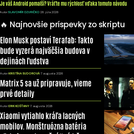
Je váš Android pomalší? Vráťte mu rýchlosť vďaka tomuto návodu
Autor:
SLAVOMÍR DZURIČKO
26. júla 2026
🔥 Najnovšie príspevky zo skriptu
Elon Musk postaví Terafab: Takto
bude vyzerá najväčšia budova v
dejinách ľudstva
Autor:
KRISTÍNA SUDOROVÁ
7. augusta 2026
Matrix 5 sa už pripravuje, vieme
prvé detaily
Autor:
ERIK KOŠŤANY
7. augusta 2026
Xiaomi vytiahlo kráľa lacných
mobilov. Monštruózna batéria