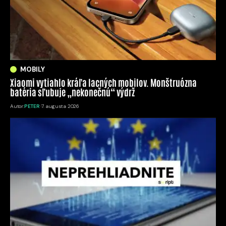
MOBILY
Xiaomi vytiahlo kráľa lacných mobilov. Monštruózna
batéria sľubuje „nekonečnú“ výdrž
Autor:
PETER
7. augusta 2026