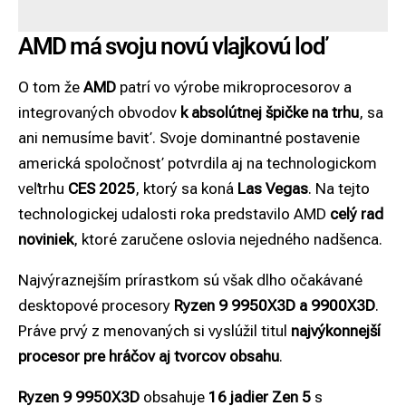
AMD má svoju novú vlajkovú loď
O tom že
AMD
patrí vo výrobe mikroprocesorov a
integrovaných obvodov
k absolútnej špičke na trhu
, sa
ani nemusíme baviť. Svoje dominantné postavenie
americká spoločnosť potvrdila aj na technologickom
veľtrhu
CES 2025
, ktorý sa koná
Las Vegas
. Na tejto
technologickej udalosti roka predstavilo AMD
celý rad
noviniek
, ktoré zaručene oslovia nejedného nadšenca.
Najvýraznejším prírastkom sú však dlho očakávané
desktopové procesory
Ryzen 9 9950X3D a 9900X3D
.
Práve prvý z menovaných si vyslúžil titul
najvýkonnejší
procesor pre hráčov aj tvorcov obsahu
.
Ryzen 9 9950X3D
obsahuje
16 jadier
Zen 5
s