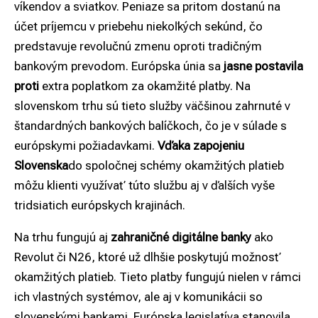
víkendov a sviatkov. Peniaze sa pritom dostanú na
účet príjemcu v priebehu niekoľkých sekúnd, čo
predstavuje revolučnú zmenu oproti tradičným
bankovým prevodom. Európska únia sa
jasne postavila
proti
extra poplatkom za okamžité platby. Na
slovenskom trhu sú tieto služby väčšinou zahrnuté v
štandardných bankových balíčkoch, čo je v súlade s
európskymi požiadavkami.
Vďaka zapojeniu
Slovenska
do spoločnej schémy okamžitých platieb
môžu klienti využívať túto službu aj v ďalších vyše
tridsiatich európskych krajinách.
Na trhu fungujú aj
zahraničné digitálne banky
ako
Revolut či N26, ktoré už dlhšie poskytujú možnosť
okamžitých platieb. Tieto platby fungujú nielen v rámci
ich vlastných systémov, ale aj v komunikácii so
slovenskými bankami. Európska legislatíva stanovila