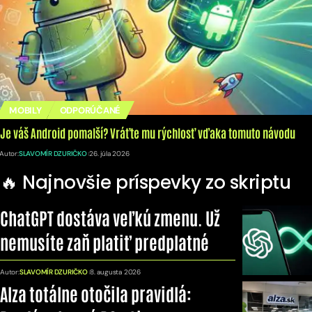
MOBILY
ODPORÚČANÉ
Je váš Android pomalší? Vráťte mu rýchlosť vďaka tomuto návodu
Autor:
SLAVOMÍR DZURIČKO
26. júla 2026
🔥 Najnovšie príspevky zo skriptu
ChatGPT dostáva veľkú zmenu. Už
nemusíte zaň platiť predplatné
Autor:
SLAVOMÍR DZURIČKO
8. augusta 2026
Alza totálne otočila pravidlá: