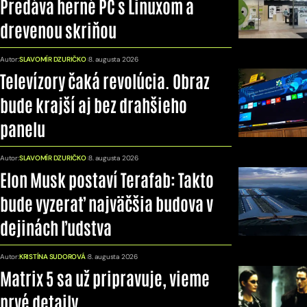
Predáva herné PC s Linuxom a
drevenou skriňou
Autor:
SLAVOMÍR DZURIČKO
8. augusta 2026
Televízory čaká revolúcia. Obraz
bude krajší aj bez drahšieho
panelu
Autor:
SLAVOMÍR DZURIČKO
8. augusta 2026
Elon Musk postaví Terafab: Takto
bude vyzerať najväčšia budova v
dejinách ľudstva
Autor:
KRISTÍNA SUDOROVÁ
8. augusta 2026
Matrix 5 sa už pripravuje, vieme
prvé detaily