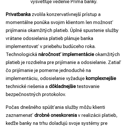
vysvetľuje vedenie Prima banky.
Privatbanka
zvolila konzervatívnejší prístup a
momentálne ponúka svojim klientom len možnosť
prijímania okamžitých platieb. Úplné spustenie služby
vrátane odosielania platieb plánuje banka
implementovať v priebehu budúceho roka.
Technologická
náročnosť
implementácie
okamžitých
platieb je rozdielna pre prijímanie a odosielanie. Zatiaľ
čo prijímanie je pomerne jednoduché na
implementáciu, odosielanie vyžaduje
komplexnejšie
technické riešenia a
dôkladnejšie
testovanie
bezpečnostných protokolov.
Počas dnešného spúšťania služby môžu klienti
zaznamenať
drobné oneskorenia
v realizácii platieb,
keďže banky na trhu dolaďujú svoje systémy pre