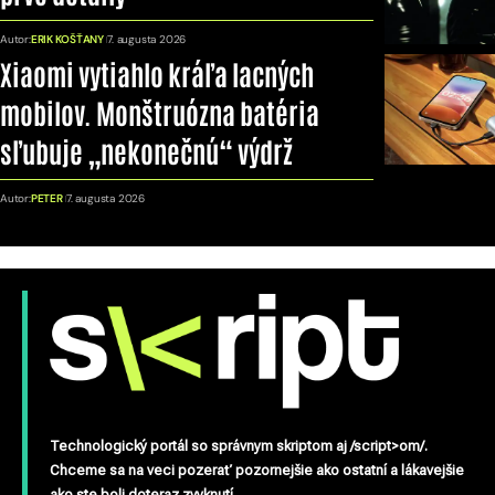
Autor:
ERIK KOŠŤANY
7. augusta 2026
Xiaomi vytiahlo kráľa lacných
mobilov. Monštruózna batéria
sľubuje „nekonečnú“ výdrž
Autor:
PETER
7. augusta 2026
Technologický portál so správnym skriptom aj /script>om/.
Chceme sa na veci pozerať pozornejšie ako ostatní a lákavejšie
ako ste boli doteraz zvyknutí.