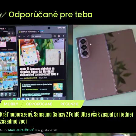
✅ Odporúčané pre teba
MOBILY
ODPORÚČANÉ
RECENZIE
Kráľ neporazený. Samsung Galaxy Z Fold8 Ultra však zaspal pri jednej
zásadnej veci
Autor:
MATEJ KRAJČOVIČ
7. augusta 2026