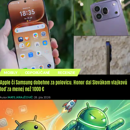
MOBILY
ODPORÚČANÉ
RECENZIE
Apple či Samsung dobehne za polovicu. Honor dal Slovákom vlajkovú
loď za menej než 1000 €
Autor:
MATEJ KRAJČOVIČ
28. júla 2026