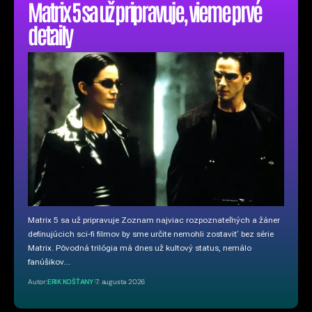
Matrix 5 sa už pripravuje, vieme prvé
detaily
Matrix 5 sa už pripravuje Zoznam najviac rozpoznateľných a žáner
definujúcich sci-fi filmov by sme určite nemohli zostaviť bez série
Matrix. Pôvodná trilógia má dnes už kultový status, nemálo
fanúšikov…
Autor:
ERIK KOŠŤANY
7. augusta 2026