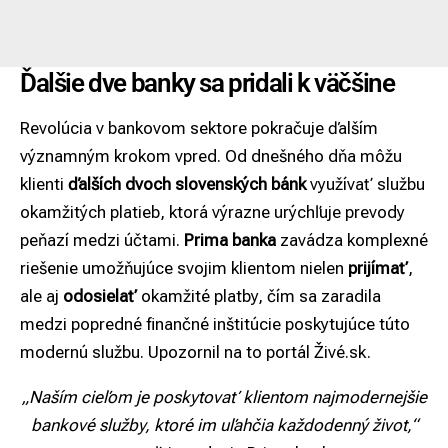
Ďalšie dve banky sa pridali k väčšine
Revolúcia v bankovom sektore pokračuje ďalším
významným krokom vpred. Od dnešného dňa môžu
klienti
ďalších dvoch slovenských bánk
využívať
službu
okamžitých platieb
, ktorá výrazne urýchľuje prevody
peňazí medzi účtami.
Prima banka
zavádza komplexné
riešenie umožňujúce svojim klientom nielen
prijímať
,
ale aj
odosielať
okamžité platby, čím sa zaradila
medzi popredné finančné inštitúcie poskytujúce túto
modernú službu. Upozornil na to portál
Živé.sk
.
„Naším cieľom je poskytovať klientom najmodernejšie
bankové služby, ktoré im uľahčia každodenný život,“