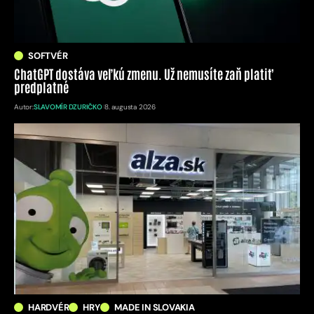
SOFTVÉR
ChatGPT dostáva veľkú zmenu. Už nemusíte zaň platiť
predplatné
Autor:
SLAVOMÍR DZURIČKO
8. augusta 2026
HARDVÉR
HRY
MADE IN SLOVAKIA