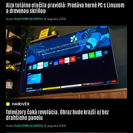
Alza totálne otočila pravidlá: Predáva herné PC s Linuxom
a drevenou skriňou
Autor:
SLAVOMÍR DZURIČKO
8. augusta 2026
HARDVÉR
Televízory čaká revolúcia. Obraz bude krajší aj bez
drahšieho panelu
Autor:
SLAVOMÍR DZURIČKO
8. augusta 2026