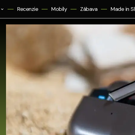
Recenzie
Mobily
Zábava
Made in S