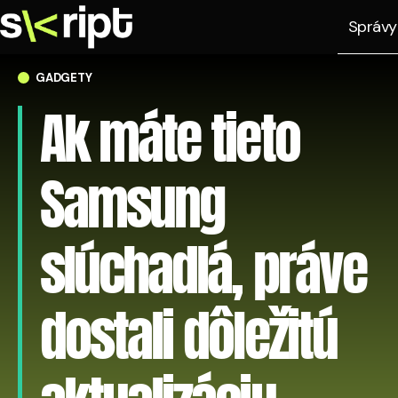
Správy
GADGETY
Ak máte tieto
Samsung
slúchadlá, práve
dostali dôležitú