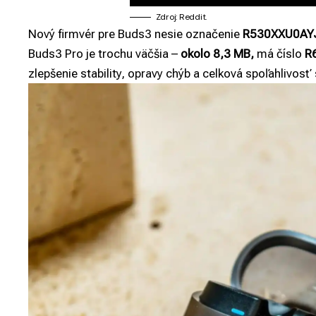
Zdroj: Reddit.
Nový firmvér pre Buds3 nesie označenie
R530XXU0AY
Buds3 Pro je trochu väčšia –
okolo 8,3 MB,
má číslo
R
zlepšenie stability, opravy chýb a celková spoľahlivosť