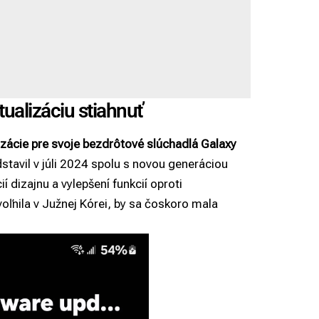
tualizáciu stiahnuť
izácie pre svoje bezdrôtové slúchadlá Galaxy
tavil v júli 2024 spolu s novou generáciou
í dizajnu a vylepšení funkcií oproti
oľnila v Južnej Kórei, by sa čoskoro mala